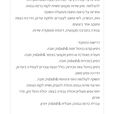
להצלחות. מתן שירות מקצועי וחוויית לקוח ברמה גבוהה.
אחריות על נראות החנות ותפעולה השוטף.
גיוס, הכשרה, ליווי ומשוב לעובדים. חלוקת יעדים, הדרכת הצוות 
ומעקב אחר ביצועים.
עבודה בסביבה מקצועית, דינמית וממוקדת שירות.
דרישות התפקיד:
ניסיון קודם בניהול חנות &ndash; חובה.
תעודת מאפר/ת או ניסיון מקצועי באיפור &ndash; חובה.
ניסיון במכירות &ndash; חובה.
ניסיון בניהול צוות מכירות, כולל הנעת עובדים לעמידה ביעדים, 
הדרכה ומתן משוב.
תשוקה לעולמות היופי והטיפוח &ndash; חובה.
תודעת שירות גבוהה ויכולת להעניק חוויית לקוח מצוינת.
יחסי אנוש מעולים ויכולת עבודה בצוות. יכולת ניהול זמן, סדר 
וארגון.
עברית ברמה גבוהה; אנגלית &ndash; יתרון.