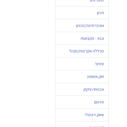
תיכון
אוניברסיטה/טכניון
צבא - מקצועות
מכללה אקדמית/מנהל
סמינר
חוק ומשפט
אבטחה וניקיון
תירגום
שיווק דיגיטלי