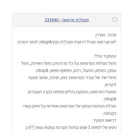
מנהל\ת מרפאה - 233540
מרכז - גוש דן
לארגון רפואי מוביל דרוש\ה מנהל\ת סניף&nbsp; לאזור המרכז 
.
התפקיד כולל:
ניהול פעילות המרפאות על כל מרכיביהן: ניהול השירות, ניהול 
עסקי, כספים, תפעול, רכש, תחזוקה ושיווק. &nbsp;
ניהול ישיר של עובדי המרפאות: גיוס, חניכה, שימור והנעה 
ליעדים.
תפעול המרפאה, הטמעת נהלים והנחיות בקרב העובדים. 
&nbsp;
הובלת הפיתוח העסקי של המרפאות ואחריות על חיזוק קשרי 
בקבוצה .
דרישות תפקיד:
ניסיון של לפחות 3 שנים בניהול מערכת עסקית וצוות רב 