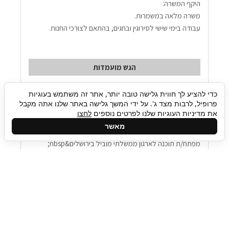
היקף המשרה:
משרה מלאה במשמרות.
עבודה בימי שישי לסירוגין ובחגים, בהתאם לצורכי החנות.
הגש מועמדות
כדי להציע לך חווית גלישה טובה יותר, אתר זה משתמש בעוגיות
פרופיל, לרבות מצד ג'. על ידי המשך גלישה באתר שלנו אתה מקבל
מפתח/ת תוכנה – ירושלים - 233538
את מדיניות העוגיות שלנו לפרטים נוספים
לחצו
מאשר
מרכז - גוש דן
מפתח/ת תוכנה לארגון ממשלתי מוביל בירושלים&nbsp;
הזדמנות להשתלב בצוות פיתוח של חברה מובילה ולעבוד על 
הדור הבא של מערכות ניהול מידע ארגוני, תוך שימוש 
בטכנולוגיות מתקדמות ושילוב פתרונות בינה מלאכותית (AI).
תיאור התפקיד: