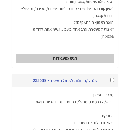
מקצועי &nbsp;&ndash;חובה
ניסיון קודם של שנתיים לפחות בניהול שירות/ מכירה/ תפעול- 
חובה&nbsp;
תואר ראשון- חובה&nbsp;
זמינות למשמרת ערב אחת בשבוע ושישי אחת לחודש
&nbsp;
הגש מועמדות
מנהל /ת חנות למותג האיפור - 233539
מרכז - גוש דן
דרוש/ה ברמת גן מנהל/ת חנות בתחום הביוטי תיאור
התפקיד:
ניהול והובלת צוות עובדים.
אחריות על עמידה ביעדי מכירות, הנעת הצוות והובלתו 