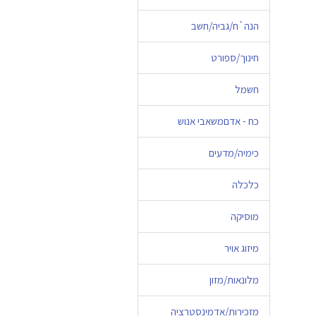
הנה`ח/גביה/חשב
חינוך/ספורט
חשמל
כח - אדםמשאבי אנוש
כימיה/מדעים
כלכלה
מוסיקה
מיזוג אויר
מלונאות/מזון
מזכירות/אדמינסטרציה