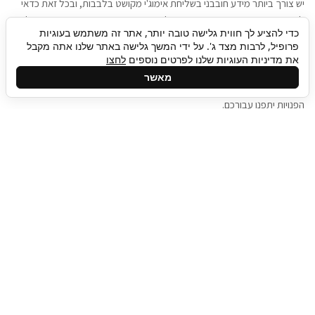
יש צורך ביותר מידע חובבני בשליחת אימוג'י מקושט בלבבות, ובכל זאת כדאי
להגיע בגישה שתמשוך את תשומת הלב וגם כאן תיגבור כח אדם וסיעוד תוכל
כדי להציע לך חווית גלישה טובה יותר, אתר זה משתמש בעוגיות
להועיל. כדאי להתאזר בסבלנות בתהליך חיפוש משרות בעידן המסרים
פרופיל, לרבות מצד ג'. על ידי המשך גלישה באתר שלנו אתה מקבל
המידיים, ולזכור שלמציעי המשרות כבר יש עבודה, והם לא תמיד מתפנים אל
את מדיניות העוגיות שלנו לפרטים נוספים
לחצו
גלילה
קורות החיים שלכם באותו רגע בו התחלתם בתהליך חיפוש המשרות. כדאי
מאשר
לפתח קצת סבלנות, אולי תפתחו בינתיים כמה אפליקציות, עד שהמשרות
לראש
הפנויות יתפנו עבורכם.
העמוד
תיגבור כח אדם
תיגבור חברה ארצית לשירותי כח אדם וסיעוד. חברה
בפריסה ארצית , שירותי מיקור חוץ ואאוטסורסינג
לעסקים