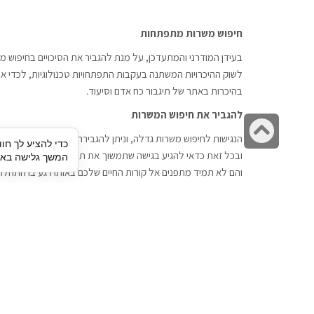
חיפוש משרות מתפתחות
בעידן המודרני והמתעדכן, על מנת להגביר את הסיכויים בחיפוש מש
לשוק ההיכרויות המשתנה בעקבות התפתחויות טכנולוגיות, לכדי אתר
בהיכרות באתר של תיגבור כח אדם וסיעוד.
להגביר את חיפוש המשרות
גלילה
הנגישות לחיפוש משרות גדלה, וניתן להגבירה דרך חברות השמה כתי
כדי להציע לך חוו
לראש
ובכל זאת כדאי להגיע בגישה שתמשוך את תשומת הלב וגם כאן תיג
המשך גלישה באתר
העמוד
והם לא תמיד מתפנים אל קורות החיים שלכם באותו רגע בו התחלת
תיגבור כח אדם
חיפוש עבודה
תיגבור חברה ארצית לשירותי כח אדם
לוח דרושים
וסיעוד. חברה בפריסה ארצית , שירותי
הכנה לראיון עבודה
מיקור חוץ ואאוטסורסינג לעסקים
סניפים