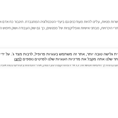
רות פנויות, עלינו להיות מעודכנים גם ביעדי הטכנולוגיה המתגברת. תיגבור כח אדם
י היכרויות, מבחני אישיות ואפליקציות של מפגשים, כך גם שוק העבודה ושוק חיפוש ה
גבור כח אדם וסיעוד. על מנת להגיע אל הדייט המקצועי הגדול, הלא הוא ראיון עבודה
ית גלישה טובה יותר, אתר זה משתמש בעוגיות פרופיל, לרבות מצד ג'. על ידי
בור כח אדם וסיעוד תוכל להועיל. כדאי להתאזר בסבלנות בתהליך חיפוש משרות בעיד
 שלנו אתה מקבל את מדיניות העוגיות שלנו לפרטים נוספים
לחצו
ם בתהליך חיפוש המשרות. כדאי לפתח קצת סבלנות, אולי תפתחו בינתיים כמה אפליק
גיוס עובדים
צור 
מיקור חוץ
ה
גיוס באמצעות אאוטסורסינג
כ
חיפוש וגיוס עובדים
ה