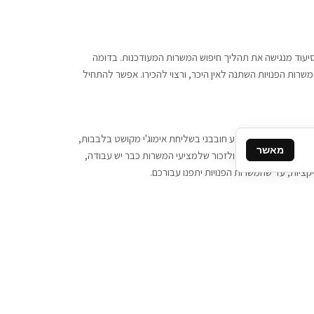
 וסיעוד מנגישה את תהליך חיפוש המשרות המעודכנות. בדומה
משרות הפנויות השתנה לאין היכר, ורצוי להכירו. אפשר להתחיל
, יש צורך ביותר מידע חובבני בשליחת אימוג'י מקושט בלבבות,
מאשר
ן המסרים המידיים, ולזכור שלמציעי המשרות כבר יש עבודה,
ציות, עד שהמשרות הפנויות יתפנו עבורכם.
קשר
תקשרו אלינו: 077-2370000
תבו לנו: sales@tigbur.co.il
נהלת תגבור