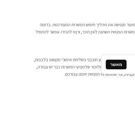
 וסיעוד מנגישה את תהליך חיפוש המשרות המעודכנות. בדומה
משרות הפנויות השתנה לאין היכר, ורצוי להכירו. אפשר להתחיל
, יש צורך ביותר מידע חובבני בשליחת אימוג'י מקושט בלבבות,
מאשר
ן המסרים המידיים, ולזכור שלמציעי המשרות כבר יש עבודה,
ציות, עד שהמשרות הפנויות יתפנו עבורכם.
קשר
תקשרו אלינו: 077-2370000
תבו לנו: sales@tigbur.co.il
נהלת תגבור