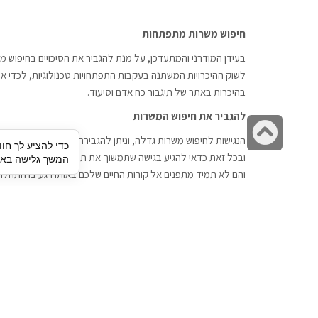
חיפוש משרות מתפתחות
בעידן המודרני והמתעדכן, על מנת להגביר את הסיכויים בחיפוש מש
לשוק ההיכרויות המשתנה בעקבות התפתחויות טכנולוגיות, לכדי אתר
בהיכרות באתר של תיגבור כח אדם וסיעוד.
להגביר את חיפוש המשרות
גלילה
הנגישות לחיפוש משרות גדלה, וניתן להגבירה דרך חברות השמה כתי
כדי להציע לך חוו
לראש
ובכל זאת כדאי להגיע בגישה שתמשוך את תשומת הלב וגם כאן תיג
המשך גלישה באתר
העמוד
והם לא תמיד מתפנים אל קורות החיים שלכם באותו רגע בו התחלת
תיגבור כח אדם
חיפוש עבודה
תיגבור חברה ארצית לשירותי כח אדם
לוח דרושים
וסיעוד. חברה בפריסה ארצית , שירותי
הכנה לראיון עבודה
מיקור חוץ ואאוטסורסינג לעסקים
סניפים