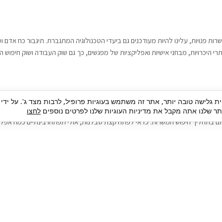
רות פנויות, עלינו להיות מעודכנים גם ביעדי הטכנולוגיה המתגברת. תיגבור כח אדם
י היכרויות, מבחני אישיות ואפליקציות של מפגשים, כך גם שוק העבודה ושוק חיפוש ה
גבור כח אדם וסיעוד. על מנת להגיע אל הדייט המקצועי הגדול, הלא הוא ראיון עבודה
ית גלישה טובה יותר, אתר זה משתמש בעוגיות פרופיל, לרבות מצד ג'. על ידי
בור כח אדם וסיעוד תוכל להועיל. כדאי להתאזר בסבלנות בתהליך חיפוש משרות בעיד
 שלנו אתה מקבל את מדיניות העוגיות שלנו לפרטים נוספים
לחצו
ם בתהליך חיפוש המשרות. כדאי לפתח קצת סבלנות, אולי תפתחו בינתיים כמה אפליק
גיוס עובדים
צור 
מיקור חוץ
ה
גיוס באמצעות אאוטסורסינג
כ
חיפוש וגיוס עובדים
ה