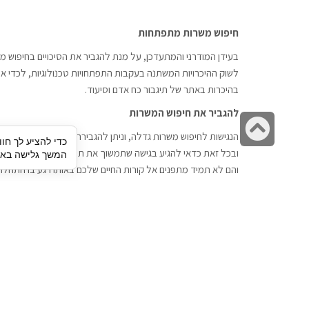
חיפוש משרות מתפתחות
בעידן המודרני והמתעדכן, על מנת להגביר את הסיכויים בחיפוש מש
לשוק ההיכרויות המשתנה בעקבות התפתחויות טכנולוגיות, לכדי אתר
בהיכרות באתר של תיגבור כח אדם וסיעוד.
להגביר את חיפוש המשרות
גלילה
הנגישות לחיפוש משרות גדלה, וניתן להגבירה דרך חברות השמה כתי
כדי להציע לך חוו
לראש
ובכל זאת כדאי להגיע בגישה שתמשוך את תשומת הלב וגם כאן תיג
המשך גלישה באתר
העמוד
והם לא תמיד מתפנים אל קורות החיים שלכם באותו רגע בו התחלת
תיגבור כח אדם
חיפוש עבודה
תיגבור חברה ארצית לשירותי כח אדם
לוח דרושים
וסיעוד. חברה בפריסה ארצית , שירותי
הכנה לראיון עבודה
מיקור חוץ ואאוטסורסינג לעסקים
סניפים