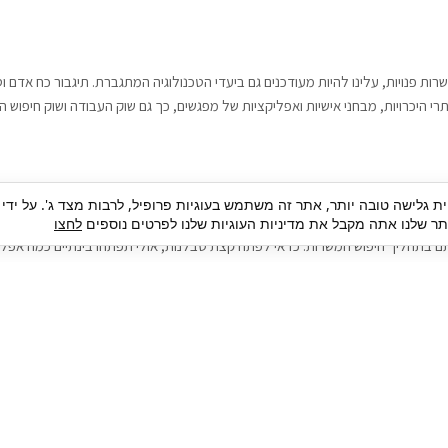
רות פנויות, עלינו להיות מעודכנים גם ביעדי הטכנולוגיה המתגברת. תיגבור כח אדם
י היכרויות, מבחני אישיות ואפליקציות של מפגשים, כך גם שוק העבודה ושוק חיפוש ה
גבור כח אדם וסיעוד. על מנת להגיע אל הדייט המקצועי הגדול, הלא הוא ראיון עבודה
ית גלישה טובה יותר, אתר זה משתמש בעוגיות פרופיל, לרבות מצד ג'. על ידי
בור כח אדם וסיעוד תוכל להועיל. כדאי להתאזר בסבלנות בתהליך חיפוש משרות בעיד
 שלנו אתה מקבל את מדיניות העוגיות שלנו לפרטים נוספים
לחצו
ם בתהליך חיפוש המשרות. כדאי לפתח קצת סבלנות, אולי תפתחו בינתיים כמה אפליק
גיוס עובדים
צור 
מיקור חוץ
ה
גיוס באמצעות אאוטסורסינג
כ
חיפוש וגיוס עובדים
ה