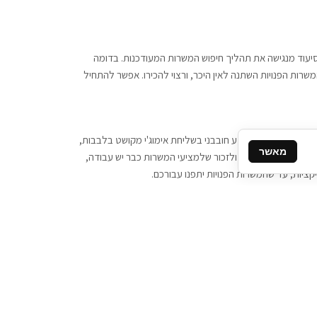
 וסיעוד מנגישה את תהליך חיפוש המשרות המעודכנות. בדומה
משרות הפנויות השתנה לאין היכר, ורצוי להכירו. אפשר להתחיל
, יש צורך ביותר מידע חובבני בשליחת אימוג'י מקושט בלבבות,
מאשר
ן המסרים המידיים, ולזכור שלמציעי המשרות כבר יש עבודה,
ציות, עד שהמשרות הפנויות יתפנו עבורכם.
קשר
תקשרו אלינו: 077-2370000
תבו לנו: sales@tigbur.co.il
נהלת תגבור