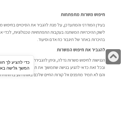
חיפוש משרות מתפתחות
בעידן המודרני והמתעדכן, על מנת להגביר את הסיכויים בחיפוש מש
לשוק ההיכרויות המשתנה בעקבות התפתחויות טכנולוגיות, לכדי אתר
בהיכרות באתר של תיגבור כח אדם וסיעוד.
להגביר את חיפוש המשרות
גלילה
הנגישות לחיפוש משרות גדלה, וניתן להגבירה דרך חברות השמה כתי
כדי להציע לך חוו
לראש
ובכל זאת כדאי להגיע בגישה שתמשוך את תשומת הלב וגם כאן תיג
המשך גלישה באתר
העמוד
והם לא תמיד מתפנים אל קורות החיים שלכם באותו רגע בו התחלת
תיגבור כח אדם
חיפוש עבודה
תיגבור חברה ארצית לשירותי כח אדם
לוח דרושים
וסיעוד. חברה בפריסה ארצית , שירותי
הכנה לראיון עבודה
מיקור חוץ ואאוטסורסינג לעסקים
סניפים