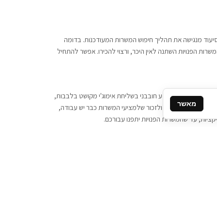
 וסיעוד מנגישה את תהליך חיפוש המשרות המעודכנות. בדומה
משרות הפנויות השתנה לאין היכר, ורצוי להכירו. אפשר להתחיל
, יש צורך ביותר מידע חובבני בשליחת אימוג'י מקושט בלבבות,
מאשר
ן המסרים המידיים, ולזכור שלמציעי המשרות כבר יש עבודה,
ציות, עד שהמשרות הפנויות יתפנו עבורכם.
קשר
תקשרו אלינו: 077-2370000
תבו לנו: sales@tigbur.co.il
נהלת תגבור