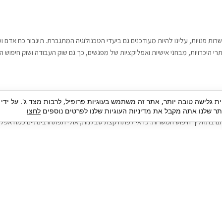
רות פנויות, עלינו להיות מעודכנים גם ביעדי הטכנולוגיה המתגברת. תיגבור כח אדם
י היכרויות, מבחני אישיות ואפליקציות של מפגשים, כך גם שוק העבודה ושוק חיפוש ה
גבור כח אדם וסיעוד. על מנת להגיע אל הדייט המקצועי הגדול, הלא הוא ראיון עבודה
ית גלישה טובה יותר, אתר זה משתמש בעוגיות פרופיל, לרבות מצד ג'. על ידי
בור כח אדם וסיעוד תוכל להועיל. כדאי להתאזר בסבלנות בתהליך חיפוש משרות בעיד
 שלנו אתה מקבל את מדיניות העוגיות שלנו לפרטים נוספים
לחצו
ם בתהליך חיפוש המשרות. כדאי לפתח קצת סבלנות, אולי תפתחו בינתיים כמה אפליק
גיוס עובדים
צור 
מיקור חוץ
ה
גיוס באמצעות אאוטסורסינג
כ
חיפוש וגיוס עובדים
ה