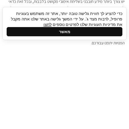
יש צורך ביותר מידע חובבני בשליחת אימוג'י מקושט בלבבות, ובכל זאת כדאי
להגיע בגישה שתמשוך את תשומת הלב וגם כאן תיגבור כח אדם וסיעוד תוכל
כדי להציע לך חווית גלישה טובה יותר, אתר זה משתמש בעוגיות
להועיל. כדאי להתאזר בסבלנות בתהליך חיפוש משרות בעידן המסרים
פרופיל, לרבות מצד ג'. על ידי המשך גלישה באתר שלנו אתה מקבל
המידיים, ולזכור שלמציעי המשרות כבר יש עבודה, והם לא תמיד מתפנים אל
את מדיניות העוגיות שלנו לפרטים נוספים
לחצו
גלילה
קורות החיים שלכם באותו רגע בו התחלתם בתהליך חיפוש המשרות. כדאי
מאשר
לפתח קצת סבלנות, אולי תפתחו בינתיים כמה אפליקציות, עד שהמשרות
לראש
הפנויות יתפנו עבורכם.
העמוד
תיגבור כח אדם
תיגבור חברה ארצית לשירותי כח אדם וסיעוד. חברה
בפריסה ארצית , שירותי מיקור חוץ ואאוטסורסינג
לעסקים