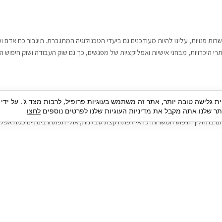
רות פנויות, עלינו להיות מעודכנים גם ביעדי הטכנולוגיה המתגברת. תיגבור כח אדם
י היכרויות, מבחני אישיות ואפליקציות של מפגשים, כך גם שוק העבודה ושוק חיפוש ה
גבור כח אדם וסיעוד. על מנת להגיע אל הדייט המקצועי הגדול, הלא הוא ראיון עבודה
ית גלישה טובה יותר, אתר זה משתמש בעוגיות פרופיל, לרבות מצד ג'. על ידי
בור כח אדם וסיעוד תוכל להועיל. כדאי להתאזר בסבלנות בתהליך חיפוש משרות בעיד
 שלנו אתה מקבל את מדיניות העוגיות שלנו לפרטים נוספים
לחצו
ם בתהליך חיפוש המשרות. כדאי לפתח קצת סבלנות, אולי תפתחו בינתיים כמה אפליק
גיוס עובדים
צור 
מיקור חוץ
ה
גיוס באמצעות אאוטסורסינג
כ
חיפוש וגיוס עובדים
ה