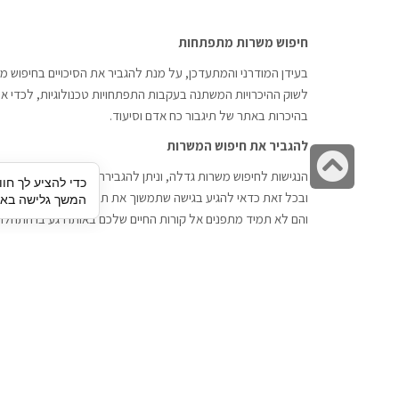
חיפוש משרות מתפתחות
בעידן המודרני והמתעדכן, על מנת להגביר את הסיכויים בחיפוש מש
לשוק ההיכרויות המשתנה בעקבות התפתחויות טכנולוגיות, לכדי אתר
בהיכרות באתר של תיגבור כח אדם וסיעוד.
להגביר את חיפוש המשרות
גלילה
הנגישות לחיפוש משרות גדלה, וניתן להגבירה דרך חברות השמה כתי
כדי להציע לך חוו
לראש
ובכל זאת כדאי להגיע בגישה שתמשוך את תשומת הלב וגם כאן תיג
המשך גלישה באתר
העמוד
והם לא תמיד מתפנים אל קורות החיים שלכם באותו רגע בו התחלת
תיגבור כח אדם
חיפוש עבודה
תיגבור חברה ארצית לשירותי כח אדם
לוח דרושים
וסיעוד. חברה בפריסה ארצית , שירותי
הכנה לראיון עבודה
מיקור חוץ ואאוטסורסינג לעסקים
סניפים