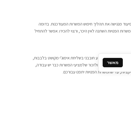
 וסיעוד מנגישה את תהליך חיפוש המשרות המעודכנות. בדומה
משרות הפנויות השתנה לאין היכר, ורצוי להכירו. אפשר להתחיל
, יש צורך ביותר מידע חובבני בשליחת אימוג'י מקושט בלבבות,
מאשר
ן המסרים המידיים, ולזכור שלמציעי המשרות כבר יש עבודה,
ציות, עד שהמשרות הפנויות יתפנו עבורכם.
קשר
תקשרו אלינו: 077-2370000
תבו לנו: sales@tigbur.co.il
נהלת תגבור