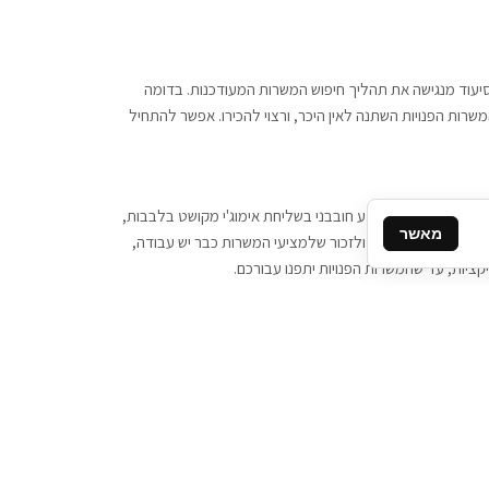
 וסיעוד מנגישה את תהליך חיפוש המשרות המעודכנות. בדומה
משרות הפנויות השתנה לאין היכר, ורצוי להכירו. אפשר להתחיל
, יש צורך ביותר מידע חובבני בשליחת אימוג'י מקושט בלבבות,
מאשר
ן המסרים המידיים, ולזכור שלמציעי המשרות כבר יש עבודה,
ציות, עד שהמשרות הפנויות יתפנו עבורכם.
קשר
תקשרו אלינו: 077-2370000
תבו לנו: sales@tigbur.co.il
נהלת תגבור