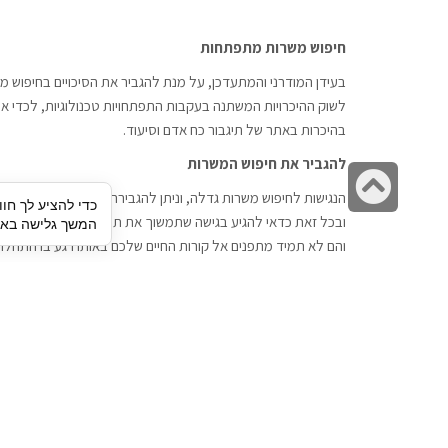
חיפוש משרות מתפתחות
בעידן המודרני והמתעדכן, על מנת להגביר את הסיכויים בחיפוש מש
לשוק ההיכרויות המשתנה בעקבות התפתחויות טכנולוגיות, לכדי אתר
בהיכרות באתר של תיגבור כח אדם וסיעוד.
להגביר את חיפוש המשרות
גלילה
הנגישות לחיפוש משרות גדלה, וניתן להגבירה דרך חברות השמה כתי
כדי להציע לך חוו
לראש
ובכל זאת כדאי להגיע בגישה שתמשוך את תשומת הלב וגם כאן תיג
המשך גלישה באתר
העמוד
והם לא תמיד מתפנים אל קורות החיים שלכם באותו רגע בו התחלת
תיגבור כח אדם
חיפוש עבודה
תיגבור חברה ארצית לשירותי כח אדם
לוח דרושים
וסיעוד. חברה בפריסה ארצית , שירותי
הכנה לראיון עבודה
מיקור חוץ ואאוטסורסינג לעסקים
סניפים