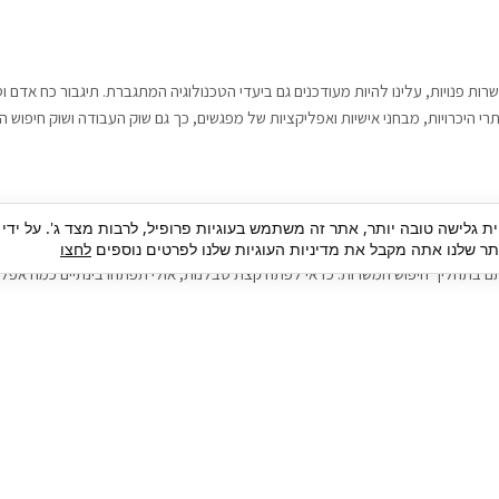
רות פנויות, עלינו להיות מעודכנים גם ביעדי הטכנולוגיה המתגברת. תיגבור כח אדם
י היכרויות, מבחני אישיות ואפליקציות של מפגשים, כך גם שוק העבודה ושוק חיפוש ה
גבור כח אדם וסיעוד. על מנת להגיע אל הדייט המקצועי הגדול, הלא הוא ראיון עבודה
ית גלישה טובה יותר, אתר זה משתמש בעוגיות פרופיל, לרבות מצד ג'. על ידי
בור כח אדם וסיעוד תוכל להועיל. כדאי להתאזר בסבלנות בתהליך חיפוש משרות בעיד
 שלנו אתה מקבל את מדיניות העוגיות שלנו לפרטים נוספים
לחצו
ם בתהליך חיפוש המשרות. כדאי לפתח קצת סבלנות, אולי תפתחו בינתיים כמה אפליק
גיוס עובדים
צור 
מיקור חוץ
ה
גיוס באמצעות אאוטסורסינג
כ
חיפוש וגיוס עובדים
ה