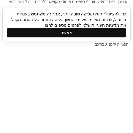
יש צורך ביותר מידע חובבני בשליחת אימוג'י מקושט בלבבות, ובכל זאת כדאי
להגיע בגישה שתמשוך את תשומת הלב וגם כאן תיגבור כח אדם וסיעוד תוכל
כדי להציע לך חווית גלישה טובה יותר, אתר זה משתמש בעוגיות
להועיל. כדאי להתאזר בסבלנות בתהליך חיפוש משרות בעידן המסרים
פרופיל, לרבות מצד ג'. על ידי המשך גלישה באתר שלנו אתה מקבל
המידיים, ולזכור שלמציעי המשרות כבר יש עבודה, והם לא תמיד מתפנים אל
את מדיניות העוגיות שלנו לפרטים נוספים
לחצו
גלילה
קורות החיים שלכם באותו רגע בו התחלתם בתהליך חיפוש המשרות. כדאי
מאשר
לפתח קצת סבלנות, אולי תפתחו בינתיים כמה אפליקציות, עד שהמשרות
לראש
הפנויות יתפנו עבורכם.
העמוד
תיגבור כח אדם
תיגבור חברה ארצית לשירותי כח אדם וסיעוד. חברה
בפריסה ארצית , שירותי מיקור חוץ ואאוטסורסינג
לעסקים