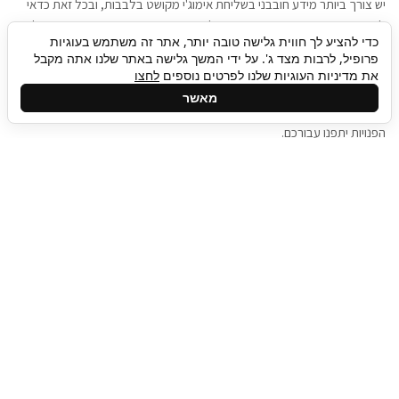
יש צורך ביותר מידע חובבני בשליחת אימוג'י מקושט בלבבות, ובכל זאת כדאי
להגיע בגישה שתמשוך את תשומת הלב וגם כאן תיגבור כח אדם וסיעוד תוכל
כדי להציע לך חווית גלישה טובה יותר, אתר זה משתמש בעוגיות
להועיל. כדאי להתאזר בסבלנות בתהליך חיפוש משרות בעידן המסרים
פרופיל, לרבות מצד ג'. על ידי המשך גלישה באתר שלנו אתה מקבל
המידיים, ולזכור שלמציעי המשרות כבר יש עבודה, והם לא תמיד מתפנים אל
את מדיניות העוגיות שלנו לפרטים נוספים
לחצו
גלילה
קורות החיים שלכם באותו רגע בו התחלתם בתהליך חיפוש המשרות. כדאי
מאשר
לפתח קצת סבלנות, אולי תפתחו בינתיים כמה אפליקציות, עד שהמשרות
לראש
הפנויות יתפנו עבורכם.
העמוד
תיגבור כח אדם
תיגבור חברה ארצית לשירותי כח אדם וסיעוד. חברה
בפריסה ארצית , שירותי מיקור חוץ ואאוטסורסינג
לעסקים