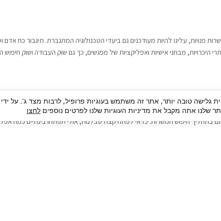
רות פנויות, עלינו להיות מעודכנים גם ביעדי הטכנולוגיה המתגברת. תיגבור כח אדם
י היכרויות, מבחני אישיות ואפליקציות של מפגשים, כך גם שוק העבודה ושוק חיפוש ה
גבור כח אדם וסיעוד. על מנת להגיע אל הדייט המקצועי הגדול, הלא הוא ראיון עבודה
ית גלישה טובה יותר, אתר זה משתמש בעוגיות פרופיל, לרבות מצד ג'. על ידי
בור כח אדם וסיעוד תוכל להועיל. כדאי להתאזר בסבלנות בתהליך חיפוש משרות בעיד
 שלנו אתה מקבל את מדיניות העוגיות שלנו לפרטים נוספים
לחצו
ם בתהליך חיפוש המשרות. כדאי לפתח קצת סבלנות, אולי תפתחו בינתיים כמה אפליק
גיוס עובדים
צור 
מיקור חוץ
ה
גיוס באמצעות אאוטסורסינג
כ
חיפוש וגיוס עובדים
ה