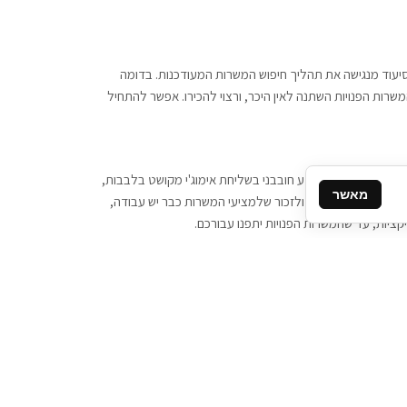
 וסיעוד מנגישה את תהליך חיפוש המשרות המעודכנות. בדומה
משרות הפנויות השתנה לאין היכר, ורצוי להכירו. אפשר להתחיל
, יש צורך ביותר מידע חובבני בשליחת אימוג'י מקושט בלבבות,
מאשר
ן המסרים המידיים, ולזכור שלמציעי המשרות כבר יש עבודה,
ציות, עד שהמשרות הפנויות יתפנו עבורכם.
קשר
תקשרו אלינו: 077-2370000
תבו לנו: sales@tigbur.co.il
נהלת תגבור