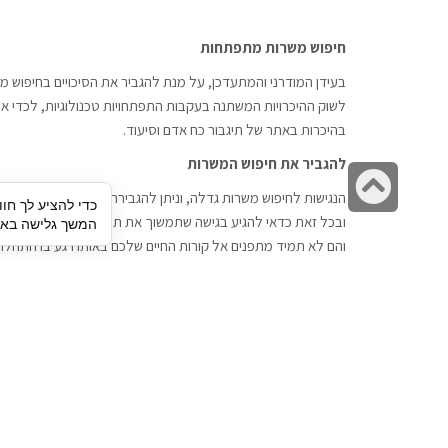
חיפוש משרות מתפתחות
בעידן המודרני והמתעדכן, על מנת להגביר את הסיכויים בחיפוש מש
לשוק ההיכרויות המשתנה בעקבות התפתחויות טכנולוגיות, לכדי אתר
בהיכרות באתר של תיגבור כח אדם וסיעוד.
להגביר את חיפוש המשרות
גלילה
הנגישות לחיפוש משרות גדלה, וניתן להגבירה דרך חברות השמה כתי
כדי להציע לך חוו
לראש
ובכל זאת כדאי להגיע בגישה שתמשוך את תשומת הלב וגם כאן תיג
המשך גלישה באתר
העמוד
והם לא תמיד מתפנים אל קורות החיים שלכם באותו רגע בו התחלת
תיגבור כח אדם
חיפוש עבודה
תיגבור חברה ארצית לשירותי כח אדם
לוח דרושים
וסיעוד. חברה בפריסה ארצית , שירותי
הכנה לראיון עבודה
מיקור חוץ ואאוטסורסינג לעסקים
סניפים