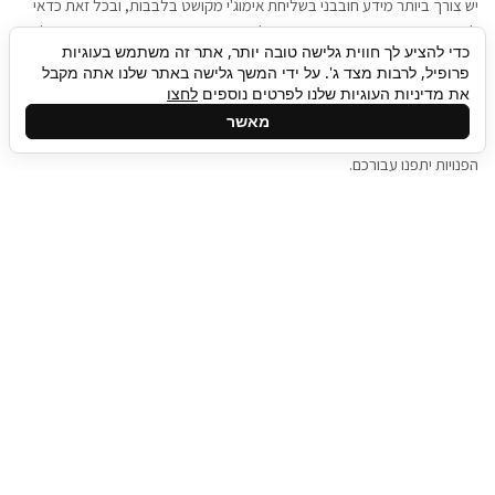
יש צורך ביותר מידע חובבני בשליחת אימוג'י מקושט בלבבות, ובכל זאת כדאי
להגיע בגישה שתמשוך את תשומת הלב וגם כאן תיגבור כח אדם וסיעוד תוכל
כדי להציע לך חווית גלישה טובה יותר, אתר זה משתמש בעוגיות
להועיל. כדאי להתאזר בסבלנות בתהליך חיפוש משרות בעידן המסרים
פרופיל, לרבות מצד ג'. על ידי המשך גלישה באתר שלנו אתה מקבל
המידיים, ולזכור שלמציעי המשרות כבר יש עבודה, והם לא תמיד מתפנים אל
את מדיניות העוגיות שלנו לפרטים נוספים
לחצו
גלילה
קורות החיים שלכם באותו רגע בו התחלתם בתהליך חיפוש המשרות. כדאי
מאשר
לפתח קצת סבלנות, אולי תפתחו בינתיים כמה אפליקציות, עד שהמשרות
לראש
הפנויות יתפנו עבורכם.
העמוד
תיגבור כח אדם
תיגבור חברה ארצית לשירותי כח אדם וסיעוד. חברה
בפריסה ארצית , שירותי מיקור חוץ ואאוטסורסינג
לעסקים