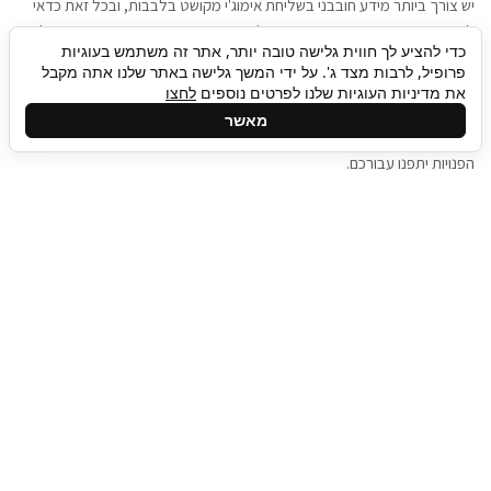
יש צורך ביותר מידע חובבני בשליחת אימוג'י מקושט בלבבות, ובכל זאת כדאי
להגיע בגישה שתמשוך את תשומת הלב וגם כאן תיגבור כח אדם וסיעוד תוכל
כדי להציע לך חווית גלישה טובה יותר, אתר זה משתמש בעוגיות
להועיל. כדאי להתאזר בסבלנות בתהליך חיפוש משרות בעידן המסרים
פרופיל, לרבות מצד ג'. על ידי המשך גלישה באתר שלנו אתה מקבל
המידיים, ולזכור שלמציעי המשרות כבר יש עבודה, והם לא תמיד מתפנים אל
את מדיניות העוגיות שלנו לפרטים נוספים
לחצו
גלילה
קורות החיים שלכם באותו רגע בו התחלתם בתהליך חיפוש המשרות. כדאי
מאשר
לפתח קצת סבלנות, אולי תפתחו בינתיים כמה אפליקציות, עד שהמשרות
לראש
הפנויות יתפנו עבורכם.
העמוד
תיגבור כח אדם
תיגבור חברה ארצית לשירותי כח אדם וסיעוד. חברה
בפריסה ארצית , שירותי מיקור חוץ ואאוטסורסינג
לעסקים