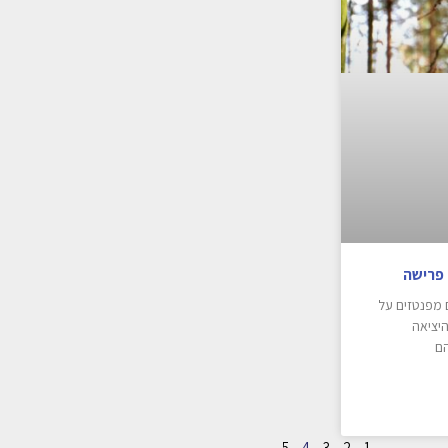
 פרישה
 מפנטזים על
היציאה
הם
5
4
3
2
1