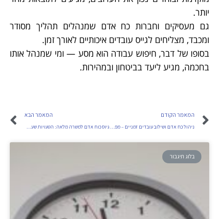
יותר.
גם מעסיקים וחברות כח אדם שמנהלים תהליך מסודר
ומכבד, מצליחים לגייס עובדים איכותיים לאורך זמן.
בסופו של דבר, חיפוש עבודה הוא מסע — ומי שמנהל אותו
בחכמה, מגיע ליעד בביטחון ובמהירות.
המאמר הקודם
המאמר הבא
ניהול כח אדם ושילוב עובדים זמניים – מפתח לגמישות תפעולית
גיוס כוח אדם למשרה מלאה: הטעויות שעסקים חייבים להימנע מהן
בלוג תיגבור