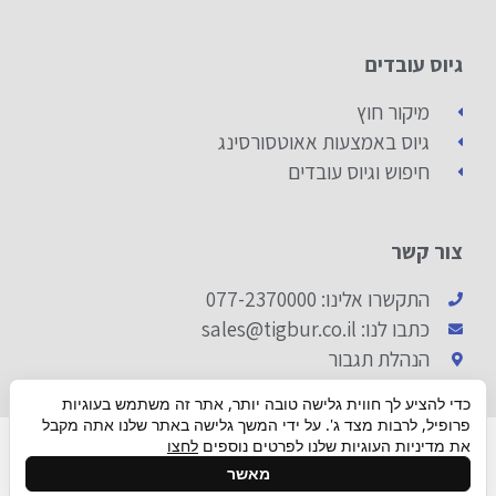
גיוס עובדים
מיקור חוץ
גיוס באמצעות אאוטסורסינג
חיפוש וגיוס עובדים
צור קשר
התקשרו אלינו: 077-2370000
כתבו לנו: sales@tigbur.co.il
הנהלת תגבור
כדי להציע לך חווית גלישה טובה יותר, אתר זה משתמש בעוגיות
פרופיל, לרבות מצד ג'. על ידי המשך גלישה באתר שלנו אתה מקבל
© 2019 ALL RIGHTS RESERVED​
את מדיניות העוגיות שלנו לפרטים נוספים
לחצו
גלילה
מאשר
Made with ❤ By box​