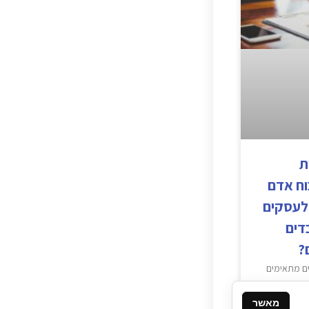
ת
וח אדם
לעסקים
דים
?
ם מתאימים
מורכבת
רבים. פרסום
מאשר