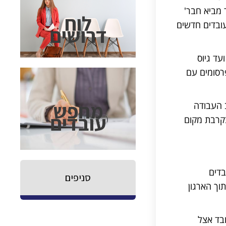
 מביא חבר'
לוח
עובדים חדשים
דרושים
עד גיוס
פרסומים עם
מחפש
 העבודה
עובדים
בקרבת מקום
בדים
סניפים
וך הארגון
בד אצל