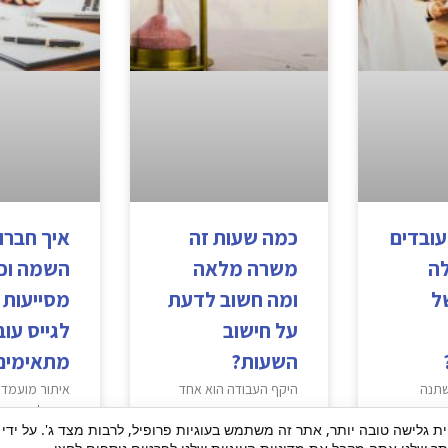
עובדים
כמה שעות זה
איך חברו
לה
משרה מלאה
השמה וכ
ל
ומה חשוב לדעת
מסייעות 
על חישוב
לגייס עוב
השעות?
מתאימים
שתנה
היקף העבודה הוא אחד
איתור מועמדי
יקים
הנתונים החשובים ביותר
הפך למשימה 
ית גלישה טובה יותר, אתר זה משתמש בעוגיות פרופיל, לרבות מצד ג'. על ידי
ד עם
בכל הצעת עבודה. הוא
עבור ארגונים 