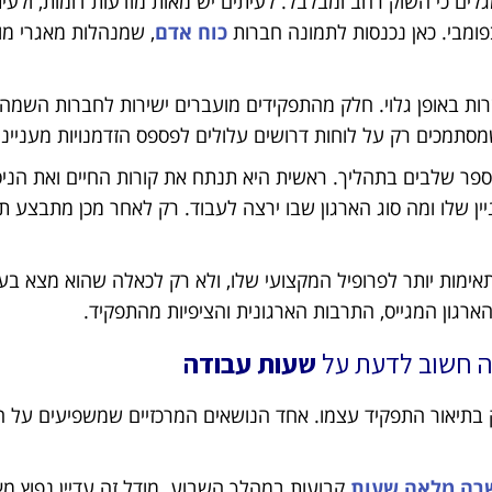
גלים כי השוק רחב ומבלבל. לעיתים יש מאות מודעות דומות, ולעית
ומבי. כאן נכנסות לתמונה חברות
כוח אדם
, שמנהלות מאגרי מו
ות באופן גלוי. חלק מהתפקידים מועברים ישירות לחברות השמ
סתמכים רק על לוחות דרושים עלולים לפספס הזדמנויות מעניינו
ר שלבים בתהליך. ראשית היא תנתח את קורות החיים ואת הניסי
ן שלו ומה סוג הארגון שבו ירצה לעבוד. רק לאחר מכן מתבצע ת
מות יותר לפרופיל המקצועי שלו, ולא רק לכאלה שהוא מצא בע
רגון המגייס, התרבות הארגונית והציפיות מהתפקיד.
 חשוב לדעת על
שעות עבודה
בתיאור התפקיד עצמו. אחד הנושאים המרכזיים שמשפיעים על 
רה מלאה שעות
קבועות במהלך השבוע. מודל זה עדיין נפוץ מא