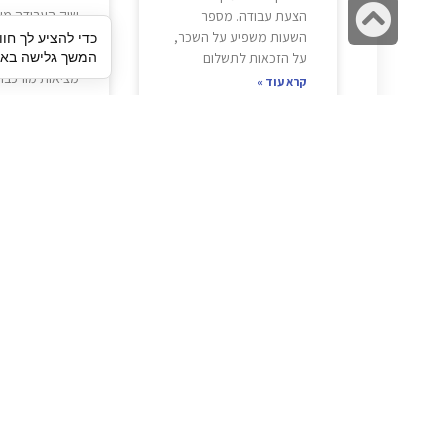
גלילה
שוק העבודה מ
הצעת עבודה. מספר
במהירות, ומעס
השעות משפיע על השכר,
כדי להציע לך חוו
לראש
המשך גלישה באתר
נדרשים להתמוד
על הזכאות לתשלום
העמוד
מציאות מורכבת 
קרא עוד »
שהכירו בעבר. 
בוחנים כמה הצ
במקביל, זמן
קרא עוד »
תיגבור כח אדם
חיפוש עבודה
תיגבור חברה ארצית לשירותי כח אדם
לוח דרושים
וסיעוד. חברה בפריסה ארצית , שירותי
הכנה לראיון עבודה
מיקור חוץ ואאוטסורסינג לעסקים
סניפים