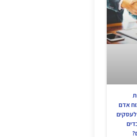
ת
וח אדם
לעסקים
דים
?