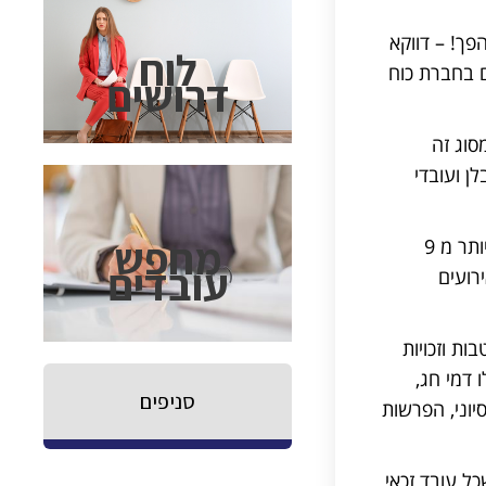
פך! – דווקא
לוח
ם בחברת כוח
דרושים
סוג זה
ן ועובדי
מחפש
– כל עובד כוח אדם זכאי לזכויות הבסיסיות של העובדים בישראל, כמו איסור על עבודה יותר מ 9
עובדים
רועים
ת וזכויות
 דמי חג,
סניפים
וני, הפרשות
ל עובד זכאי