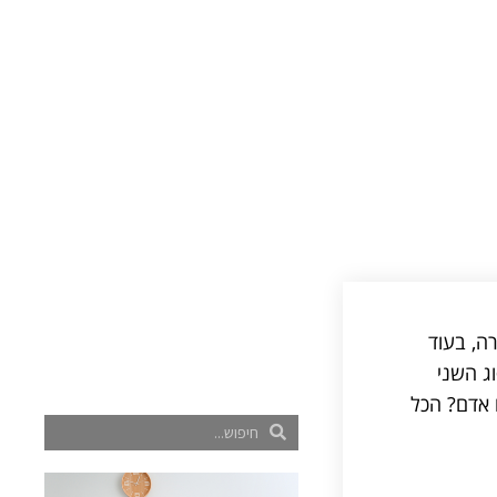
ה, בעוד
ג השני
 אדם? הכל