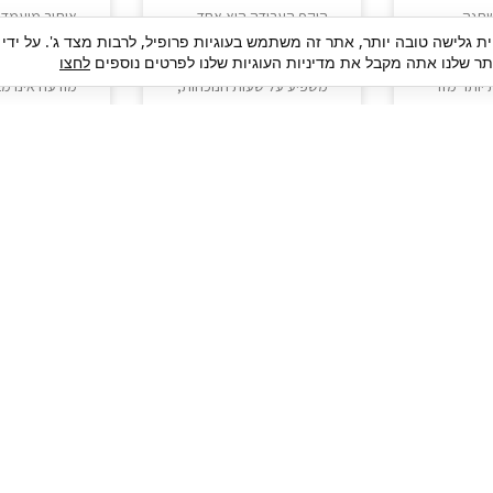
שתנה
היקף העבודה הוא אחד
איתור מועמדי
יקים
הנתונים החשובים ביותר
הפך למשימה 
ית גלישה טובה יותר, אתר זה משתמש בעוגיות פרופיל, לרבות מצד ג'. על ידי
 שלנו אתה מקבל את מדיניות העוגיות שלנו לפרטים נוספים
לחצו
ד עם
בכל הצעת עבודה. הוא
עבור ארגונים 
יותר מזו
משפיע על שעות הנוכחות,
מודעה אינו מב
מועמדים
השכר, חישוב הזכויות
האנשים הנכוני
עות
והיכולת לשלב
קבלת מספר ג
קרא עוד »
קרא עוד »
גיוס עובדים
צור 
מיקור חוץ
ה
גיוס באמצעות אאוטסורסינג
כ
חיפוש וגיוס עובדים
ה