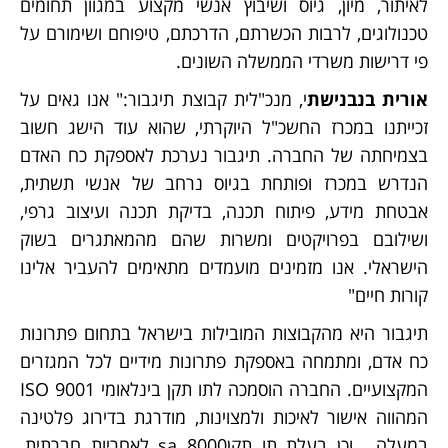
לאיתור, מיון, גיוס ושיבוץ אנשי מקצוע במגוון תחומים
טכנולוגים, לרבות הכשרתם, הדרכתם, טיפוחם ושימורם על
פי דרישות משרדי הממשלה השונים.
אורית בנבנישת
י, מנכ"לית קבוצת תיגבור:" אנו גאים על
זכייתנו במכרז החשכ"ל היוקרתי, שהוא עוד הישג חשוב
בצמיחתה של החברה. תיגבור נערכת לאספקת כח האדם
הנדרש במכרז ופותחת בגיוס נרחב של אנשי תשתית,
אבטחת מידע, פיתוח תכנה, בדיקת תכנה ועיצוב גרפי,
ושילובם בפרויקטים ומשרות שהם מהמאתגרים בשוק
הישראלי. אנו מזמינים מועמדים מתאימים להעביר אלינו
קורות חיים"
תיגבור היא מהקבוצות המובילות בישראל בתחום פתרונות
כח אדם, ומתמחה באספקת פתרונות מידיים לכל המגזרים
המקצועיים. החברה הוסמכה לתו תקן בינלאומי ISO 9001
המהווה אישור לאיכות ולמצוינות, מודרגת בדירוג פלטינה
במעלה , וכן בעלת תו תקןsa 8000 לאחריות חברתית.