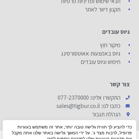
תנאי שימוש ומדיניות פרטיות
תקנון דיוור לאתר
גיוס עובדים
מיקור חוץ
גיוס באמצעות אאוטסורסינג
חיפוש וגיוס עובדים
צור קשר
התקשרו אלינו: 077-2370000
כתבו לנו: sales@tigbur.co.il
הנהלת תגבור
כדי להציע לך חווית גלישה טובה יותר, אתר זה משתמש בעוגיות
פרופיל, לרבות מצד ג'. על ידי המשך גלישה באתר שלנו אתה מקבל
© 2019 ALL RIGHTS RESERVED​
את מדיניות העוגיות שלנו לפרטים נוספים
לחצו