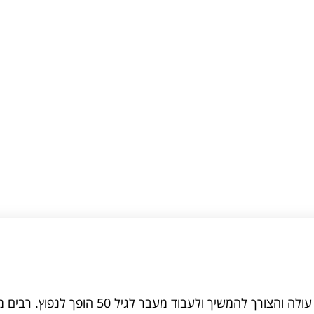
בישראל, כמו ברוב מדינות המערב, תוחלת החיים עולה והצורך להמשיך ולעבו