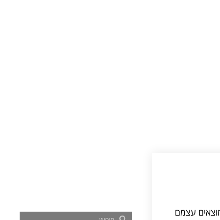
ד מעבר לגיל 50 הופך לנפוץ. רבים מוצאים עצמם