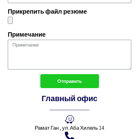
Прикрепить файл резюме
Примечание
Отправить
Главный офис
Рамат Ган , ул. Аба Хилель 14