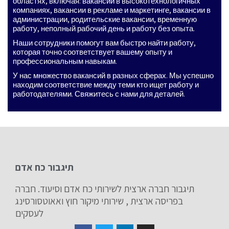
областях, включая: вакансии в высокотехнологичных
компаниях, вакансии в рекламе и маркетинге, вакансии в
администрации, родительские вакансии, временную
работу, неполный рабочий день и работу без опыта.
Наши сотрудники помогут вам быстро найти работу,
которая точно соответствует вашему опыту и
профессиональным навыкам.
У нас множество вакансий в разных сферах. Мы успешно
находим соответствие между теми кто ищет работу и
работодателями. Свяжитесь с нами для деталей.
תיגבור כח אדם
תיגבור חברה ארצית לשירותי כח אדם וסיעוד. חברה
בפריסה ארצית , שירותי מיקור חוץ ואאוטסורסינג
לעסקים