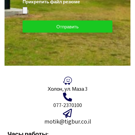
Прикрепить файл резюме
Отправить
Холон, ул. Маза 3
077-2370100
motik@tigbur.co.il
Часы работы: