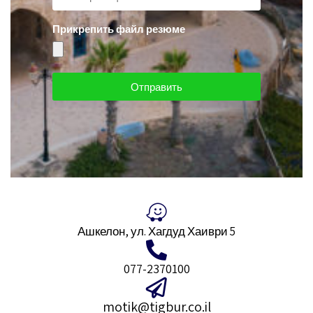
Прикрепить файл резюме
Отправить
Ашкелон, ул. Хагдуд Хаиври 5
077-2370100
motik@tigbur.co.il