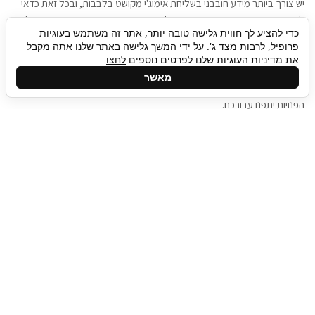
יש צורך ביותר מידע חובבני בשליחת אימוג'י מקושט בלבבות, ובכל זאת כדאי
להגיע בגישה שתמשוך את תשומת הלב וגם כאן תיגבור כח אדם וסיעוד תוכל
כדי להציע לך חווית גלישה טובה יותר, אתר זה משתמש בעוגיות
להועיל. כדאי להתאזר בסבלנות בתהליך חיפוש משרות בעידן המסרים
פרופיל, לרבות מצד ג'. על ידי המשך גלישה באתר שלנו אתה מקבל
המידיים, ולזכור שלמציעי המשרות כבר יש עבודה, והם לא תמיד מתפנים אל
את מדיניות העוגיות שלנו לפרטים נוספים
לחצו
גלילה
קורות החיים שלכם באותו רגע בו התחלתם בתהליך חיפוש המשרות. כדאי
מאשר
לפתח קצת סבלנות, אולי תפתחו בינתיים כמה אפליקציות, עד שהמשרות
לראש
הפנויות יתפנו עבורכם.
העמוד
תיגבור כח אדם
תיגבור חברה ארצית לשירותי כח אדם וסיעוד. חברה
בפריסה ארצית , שירותי מיקור חוץ ואאוטסורסינג
לעסקים