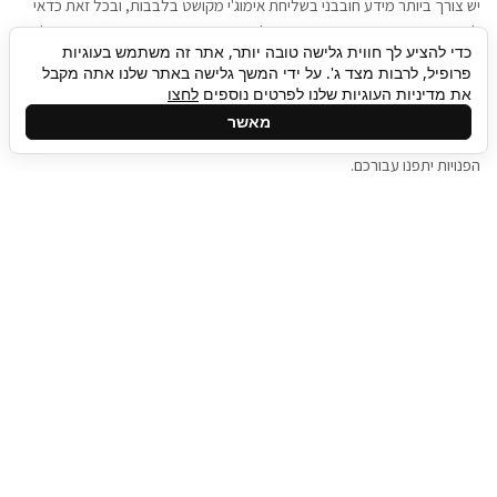
יש צורך ביותר מידע חובבני בשליחת אימוג'י מקושט בלבבות, ובכל זאת כדאי
להגיע בגישה שתמשוך את תשומת הלב וגם כאן תיגבור כח אדם וסיעוד תוכל
כדי להציע לך חווית גלישה טובה יותר, אתר זה משתמש בעוגיות
להועיל. כדאי להתאזר בסבלנות בתהליך חיפוש משרות בעידן המסרים
פרופיל, לרבות מצד ג'. על ידי המשך גלישה באתר שלנו אתה מקבל
המידיים, ולזכור שלמציעי המשרות כבר יש עבודה, והם לא תמיד מתפנים אל
את מדיניות העוגיות שלנו לפרטים נוספים
לחצו
גלילה
קורות החיים שלכם באותו רגע בו התחלתם בתהליך חיפוש המשרות. כדאי
מאשר
לפתח קצת סבלנות, אולי תפתחו בינתיים כמה אפליקציות, עד שהמשרות
לראש
הפנויות יתפנו עבורכם.
העמוד
תיגבור כח אדם
תיגבור חברה ארצית לשירותי כח אדם וסיעוד. חברה
בפריסה ארצית , שירותי מיקור חוץ ואאוטסורסינג
לעסקים