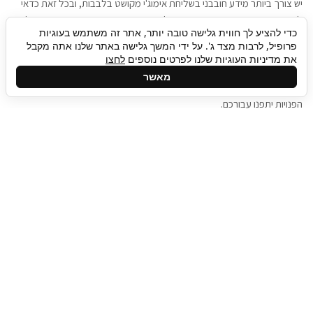
יש צורך ביותר מידע חובבני בשליחת אימוג'י מקושט בלבבות, ובכל זאת כדאי
להגיע בגישה שתמשוך את תשומת הלב וגם כאן תיגבור כח אדם וסיעוד תוכל
כדי להציע לך חווית גלישה טובה יותר, אתר זה משתמש בעוגיות
להועיל. כדאי להתאזר בסבלנות בתהליך חיפוש משרות בעידן המסרים
פרופיל, לרבות מצד ג'. על ידי המשך גלישה באתר שלנו אתה מקבל
המידיים, ולזכור שלמציעי המשרות כבר יש עבודה, והם לא תמיד מתפנים אל
את מדיניות העוגיות שלנו לפרטים נוספים
לחצו
גלילה
קורות החיים שלכם באותו רגע בו התחלתם בתהליך חיפוש המשרות. כדאי
מאשר
לפתח קצת סבלנות, אולי תפתחו בינתיים כמה אפליקציות, עד שהמשרות
לראש
הפנויות יתפנו עבורכם.
העמוד
תיגבור כח אדם
תיגבור חברה ארצית לשירותי כח אדם וסיעוד. חברה
בפריסה ארצית , שירותי מיקור חוץ ואאוטסורסינג
לעסקים