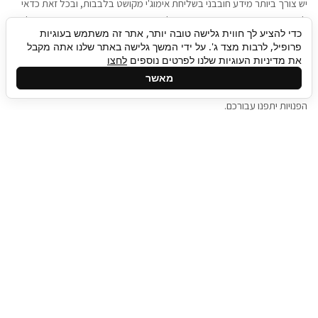
יש צורך ביותר מידע חובבני בשליחת אימוג'י מקושט בלבבות, ובכל זאת כדאי
להגיע בגישה שתמשוך את תשומת הלב וגם כאן תיגבור כח אדם וסיעוד תוכל
כדי להציע לך חווית גלישה טובה יותר, אתר זה משתמש בעוגיות
להועיל. כדאי להתאזר בסבלנות בתהליך חיפוש משרות בעידן המסרים
פרופיל, לרבות מצד ג'. על ידי המשך גלישה באתר שלנו אתה מקבל
המידיים, ולזכור שלמציעי המשרות כבר יש עבודה, והם לא תמיד מתפנים אל
את מדיניות העוגיות שלנו לפרטים נוספים
לחצו
גלילה
קורות החיים שלכם באותו רגע בו התחלתם בתהליך חיפוש המשרות. כדאי
מאשר
לפתח קצת סבלנות, אולי תפתחו בינתיים כמה אפליקציות, עד שהמשרות
לראש
הפנויות יתפנו עבורכם.
העמוד
תיגבור כח אדם
תיגבור חברה ארצית לשירותי כח אדם וסיעוד. חברה
בפריסה ארצית , שירותי מיקור חוץ ואאוטסורסינג
לעסקים