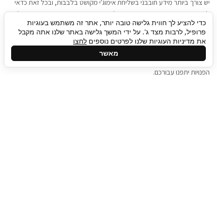
יש צורך ביותר מידע חובבני בשליחת אימוג'י מקושט בלבבות, ובכל זאת כדאי
להגיע בגישה שתמשוך את תשומת הלב וגם כאן תיגבור כח אדם וסיעוד תוכל
כדי להציע לך חווית גלישה טובה יותר, אתר זה משתמש בעוגיות
להועיל. כדאי להתאזר בסבלנות בתהליך חיפוש משרות בעידן המסרים
פרופיל, לרבות מצד ג'. על ידי המשך גלישה באתר שלנו אתה מקבל
המידיים, ולזכור שלמציעי המשרות כבר יש עבודה, והם לא תמיד מתפנים אל
את מדיניות העוגיות שלנו לפרטים נוספים
לחצו
גלילה
קורות החיים שלכם באותו רגע בו התחלתם בתהליך חיפוש המשרות. כדאי
מאשר
לפתח קצת סבלנות, אולי תפתחו בינתיים כמה אפליקציות, עד שהמשרות
לראש
הפנויות יתפנו עבורכם.
העמוד
תיגבור כח אדם
תיגבור חברה ארצית לשירותי כח אדם וסיעוד. חברה
בפריסה ארצית , שירותי מיקור חוץ ואאוטסורסינג
לעסקים