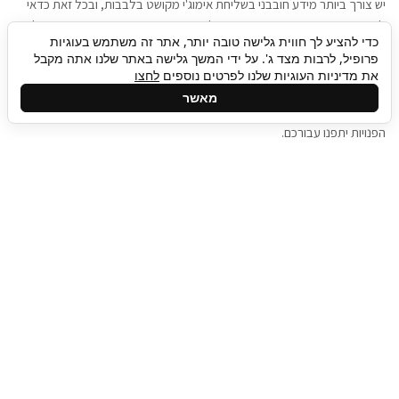
יש צורך ביותר מידע חובבני בשליחת אימוג'י מקושט בלבבות, ובכל זאת כדאי
להגיע בגישה שתמשוך את תשומת הלב וגם כאן תיגבור כח אדם וסיעוד תוכל
כדי להציע לך חווית גלישה טובה יותר, אתר זה משתמש בעוגיות
להועיל. כדאי להתאזר בסבלנות בתהליך חיפוש משרות בעידן המסרים
פרופיל, לרבות מצד ג'. על ידי המשך גלישה באתר שלנו אתה מקבל
המידיים, ולזכור שלמציעי המשרות כבר יש עבודה, והם לא תמיד מתפנים אל
את מדיניות העוגיות שלנו לפרטים נוספים
לחצו
גלילה
קורות החיים שלכם באותו רגע בו התחלתם בתהליך חיפוש המשרות. כדאי
מאשר
לפתח קצת סבלנות, אולי תפתחו בינתיים כמה אפליקציות, עד שהמשרות
לראש
הפנויות יתפנו עבורכם.
העמוד
תיגבור כח אדם
תיגבור חברה ארצית לשירותי כח אדם וסיעוד. חברה
בפריסה ארצית , שירותי מיקור חוץ ואאוטסורסינג
לעסקים