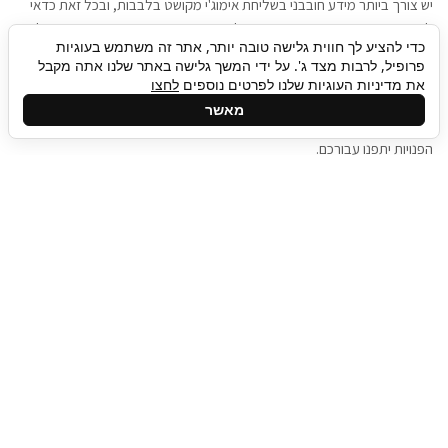
יש צורך ביותר מידע חובבני בשליחת אימוג'י מקושט בלבבות, ובכל זאת כדאי
להגיע בגישה שתמשוך את תשומת הלב וגם כאן תיגבור כח אדם וסיעוד תוכל
כדי להציע לך חווית גלישה טובה יותר, אתר זה משתמש בעוגיות
להועיל. כדאי להתאזר בסבלנות בתהליך חיפוש משרות בעידן המסרים
פרופיל, לרבות מצד ג'. על ידי המשך גלישה באתר שלנו אתה מקבל
המידיים, ולזכור שלמציעי המשרות כבר יש עבודה, והם לא תמיד מתפנים אל
את מדיניות העוגיות שלנו לפרטים נוספים
לחצו
גלילה
קורות החיים שלכם באותו רגע בו התחלתם בתהליך חיפוש המשרות. כדאי
מאשר
לפתח קצת סבלנות, אולי תפתחו בינתיים כמה אפליקציות, עד שהמשרות
לראש
הפנויות יתפנו עבורכם.
העמוד
תיגבור כח אדם
תיגבור חברה ארצית לשירותי כח אדם וסיעוד. חברה
בפריסה ארצית , שירותי מיקור חוץ ואאוטסורסינג
לעסקים