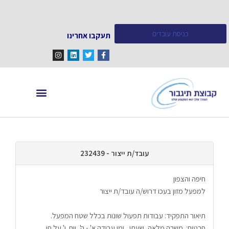
כניסת עובדים
תעקבו אחרינו
מחפש עובדים
מידע ומאמרים
עובד/ת ייצור - 232439
חיפה והצפון
למפעל מזון בעכו דרוש/ה עובד/ת ייצור
תיאור התפקיד: עבודות תפעול שונות בכלל שטח המפעל.
פרטים:  משרה מלאה, שעתי,  ימי עבודה א' - ה', יום  ו' על פי 