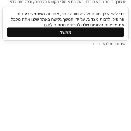
יש צורך ביותר מידע חובבני בשליחת אימוג'י מקושט בלבבות, ובכל זאת כדאי
להגיע בגישה שתמשוך את תשומת הלב וגם כאן תיגבור כח אדם וסיעוד תוכל
כדי להציע לך חווית גלישה טובה יותר, אתר זה משתמש בעוגיות
להועיל. כדאי להתאזר בסבלנות בתהליך חיפוש משרות בעידן המסרים
פרופיל, לרבות מצד ג'. על ידי המשך גלישה באתר שלנו אתה מקבל
המידיים, ולזכור שלמציעי המשרות כבר יש עבודה, והם לא תמיד מתפנים אל
את מדיניות העוגיות שלנו לפרטים נוספים
לחצו
גלילה
קורות החיים שלכם באותו רגע בו התחלתם בתהליך חיפוש המשרות. כדאי
מאשר
לפתח קצת סבלנות, אולי תפתחו בינתיים כמה אפליקציות, עד שהמשרות
לראש
הפנויות יתפנו עבורכם.
העמוד
תיגבור כח אדם
תיגבור חברה ארצית לשירותי כח אדם וסיעוד. חברה
בפריסה ארצית , שירותי מיקור חוץ ואאוטסורסינג
לעסקים