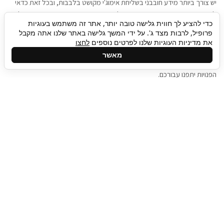
יש צורך ביותר מידע חובבני בשליחת אימוג'י מקושט בלבבות, ובכל זאת כדאי
להגיע בגישה שתמשוך את תשומת הלב וגם כאן תיגבור כח אדם וסיעוד תוכל
כדי להציע לך חווית גלישה טובה יותר, אתר זה משתמש בעוגיות
להועיל. כדאי להתאזר בסבלנות בתהליך חיפוש משרות בעידן המסרים
פרופיל, לרבות מצד ג'. על ידי המשך גלישה באתר שלנו אתה מקבל
המידיים, ולזכור שלמציעי המשרות כבר יש עבודה, והם לא תמיד מתפנים אל
את מדיניות העוגיות שלנו לפרטים נוספים
לחצו
גלילה
קורות החיים שלכם באותו רגע בו התחלתם בתהליך חיפוש המשרות. כדאי
מאשר
לפתח קצת סבלנות, אולי תפתחו בינתיים כמה אפליקציות, עד שהמשרות
לראש
הפנויות יתפנו עבורכם.
העמוד
תיגבור כח אדם
תיגבור חברה ארצית לשירותי כח אדם וסיעוד. חברה
בפריסה ארצית , שירותי מיקור חוץ ואאוטסורסינג
לעסקים