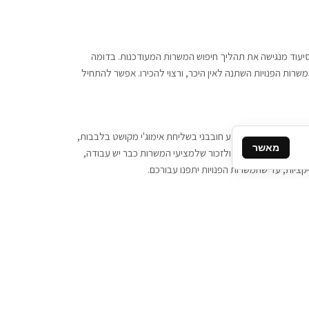
 וסיעוד מנגישה את תהליך חיפוש המשרות המעודכנות. בדומה
משרות הפנויות השתנה לאין היכר, ורצוי להכירו. אפשר להתחיל
, יש צורך ביותר מידע חובבני בשליחת אימוג'י מקושט בלבבות,
מאשר
ן המסרים המידיים, ולזכור שלמציעי המשרות כבר יש עבודה,
ציות, עד שהמשרות הפנויות יתפנו עבורכם.
קשר
תקשרו אלינו: 077-2370000
תבו לנו: sales@tigbur.co.il
נהלת תגבור