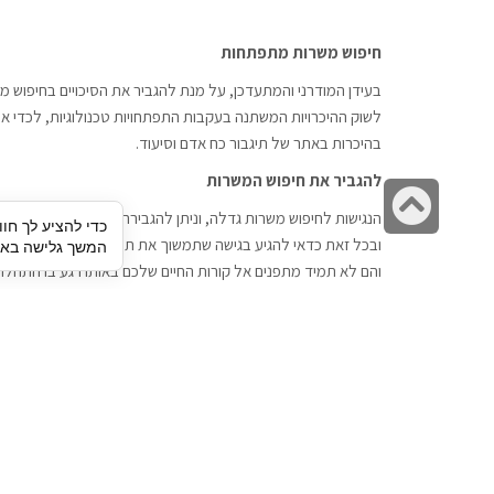
חיפוש משרות מתפתחות
בעידן המודרני והמתעדכן, על מנת להגביר את הסיכויים בחיפוש מש
לשוק ההיכרויות המשתנה בעקבות התפתחויות טכנולוגיות, לכדי אתר
בהיכרות באתר של תיגבור כח אדם וסיעוד.
להגביר את חיפוש המשרות
גלילה
הנגישות לחיפוש משרות גדלה, וניתן להגבירה דרך חברות השמה כתי
כדי להציע לך חוו
לראש
ובכל זאת כדאי להגיע בגישה שתמשוך את תשומת הלב וגם כאן תיג
המשך גלישה באתר
העמוד
והם לא תמיד מתפנים אל קורות החיים שלכם באותו רגע בו התחלת
תיגבור כח אדם
חיפוש עבודה
תיגבור חברה ארצית לשירותי כח אדם
לוח דרושים
וסיעוד. חברה בפריסה ארצית , שירותי
הכנה לראיון עבודה
מיקור חוץ ואאוטסורסינג לעסקים
סניפים