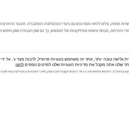
רות פנויות, עלינו להיות מעודכנים גם ביעדי הטכנולוגיה המתגברת. תיגבור כח אדם
י היכרויות, מבחני אישיות ואפליקציות של מפגשים, כך גם שוק העבודה ושוק חיפוש ה
גבור כח אדם וסיעוד. על מנת להגיע אל הדייט המקצועי הגדול, הלא הוא ראיון עבודה
ית גלישה טובה יותר, אתר זה משתמש בעוגיות פרופיל, לרבות מצד ג'. על ידי
בור כח אדם וסיעוד תוכל להועיל. כדאי להתאזר בסבלנות בתהליך חיפוש משרות בעיד
 שלנו אתה מקבל את מדיניות העוגיות שלנו לפרטים נוספים
לחצו
ם בתהליך חיפוש המשרות. כדאי לפתח קצת סבלנות, אולי תפתחו בינתיים כמה אפליק
גיוס עובדים
צור 
מיקור חוץ
ה
גיוס באמצעות אאוטסורסינג
כ
חיפוש וגיוס עובדים
ה