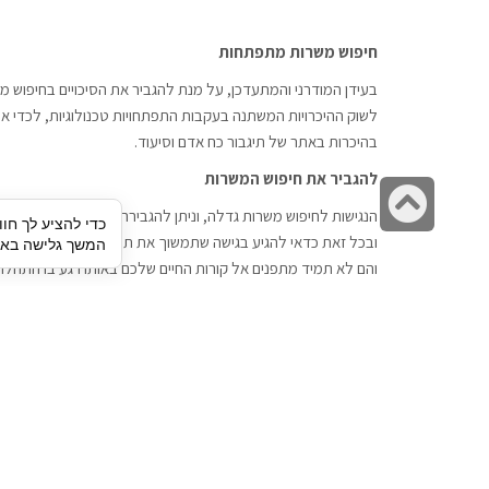
חיפוש משרות מתפתחות
בעידן המודרני והמתעדכן, על מנת להגביר את הסיכויים בחיפוש מש
לשוק ההיכרויות המשתנה בעקבות התפתחויות טכנולוגיות, לכדי אתר
בהיכרות באתר של תיגבור כח אדם וסיעוד.
להגביר את חיפוש המשרות
גלילה
הנגישות לחיפוש משרות גדלה, וניתן להגבירה דרך חברות השמה כתי
כדי להציע לך חוו
לראש
ובכל זאת כדאי להגיע בגישה שתמשוך את תשומת הלב וגם כאן תיג
המשך גלישה באתר
העמוד
והם לא תמיד מתפנים אל קורות החיים שלכם באותו רגע בו התחלת
תיגבור כח אדם
חיפוש עבודה
תיגבור חברה ארצית לשירותי כח אדם
לוח דרושים
וסיעוד. חברה בפריסה ארצית , שירותי
הכנה לראיון עבודה
מיקור חוץ ואאוטסורסינג לעסקים
סניפים