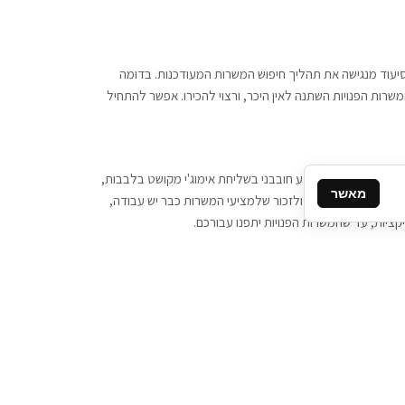
 וסיעוד מנגישה את תהליך חיפוש המשרות המעודכנות. בדומה
משרות הפנויות השתנה לאין היכר, ורצוי להכירו. אפשר להתחיל
, יש צורך ביותר מידע חובבני בשליחת אימוג'י מקושט בלבבות,
מאשר
ן המסרים המידיים, ולזכור שלמציעי המשרות כבר יש עבודה,
ציות, עד שהמשרות הפנויות יתפנו עבורכם.
קשר
תקשרו אלינו: 077-2370000
תבו לנו: sales@tigbur.co.il
נהלת תגבור