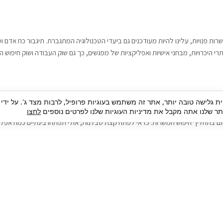
רות פנויות, עלינו להיות מעודכנים גם ביעדי הטכנולוגיה המתגברת. תיגבור כח אדם
י היכרויות, מבחני אישיות ואפליקציות של מפגשים, כך גם שוק העבודה ושוק חיפוש ה
גבור כח אדם וסיעוד. על מנת להגיע אל הדייט המקצועי הגדול, הלא הוא ראיון עבודה
ית גלישה טובה יותר, אתר זה משתמש בעוגיות פרופיל, לרבות מצד ג'. על ידי
בור כח אדם וסיעוד תוכל להועיל. כדאי להתאזר בסבלנות בתהליך חיפוש משרות בעיד
 שלנו אתה מקבל את מדיניות העוגיות שלנו לפרטים נוספים
לחצו
ם בתהליך חיפוש המשרות. כדאי לפתח קצת סבלנות, אולי תפתחו בינתיים כמה אפליק
גיוס עובדים
צור 
מיקור חוץ
ה
גיוס באמצעות אאוטסורסינג
כ
חיפוש וגיוס עובדים
ה