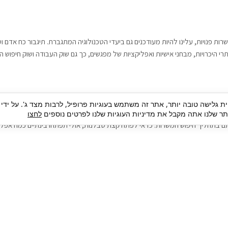
רות פנויות, עלינו להיות מעודכנים גם ביעדי הטכנולוגיה המתגברת. תיגבור כח אדם
י היכרויות, מבחני אישיות ואפליקציות של מפגשים, כך גם שוק העבודה ושוק חיפוש ה
גבור כח אדם וסיעוד. על מנת להגיע אל הדייט המקצועי הגדול, הלא הוא ראיון עבודה
ית גלישה טובה יותר, אתר זה משתמש בעוגיות פרופיל, לרבות מצד ג'. על ידי
בור כח אדם וסיעוד תוכל להועיל. כדאי להתאזר בסבלנות בתהליך חיפוש משרות בעיד
 שלנו אתה מקבל את מדיניות העוגיות שלנו לפרטים נוספים
לחצו
ם בתהליך חיפוש המשרות. כדאי לפתח קצת סבלנות, אולי תפתחו בינתיים כמה אפליק
גיוס עובדים
צור 
מיקור חוץ
ה
גיוס באמצעות אאוטסורסינג
כ
חיפוש וגיוס עובדים
ה