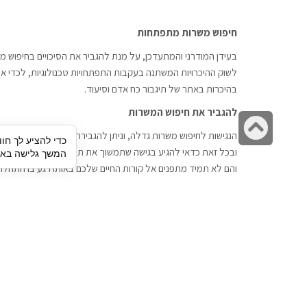
חיפוש משרות מתפתחות
בעידן המודרני והמתעדכן, על מנת להגביר את הסיכויים בחיפוש מש
לשוק ההיכרויות המשתנה בעקבות התפתחויות טכנולוגיות, לכדי אתר
בהיכרות באתר של תיגבור כח אדם וסיעוד.
להגביר את חיפוש המשרות
גלילה
הנגישות לחיפוש משרות גדלה, וניתן להגבירה דרך חברות השמה כתי
כדי להציע לך חוו
לראש
ובכל זאת כדאי להגיע בגישה שתמשוך את תשומת הלב וגם כאן תיג
המשך גלישה באתר
העמוד
והם לא תמיד מתפנים אל קורות החיים שלכם באותו רגע בו התחלת
תיגבור כח אדם
חיפוש עבודה
תיגבור חברה ארצית לשירותי כח אדם
לוח דרושים
וסיעוד. חברה בפריסה ארצית , שירותי
הכנה לראיון עבודה
מיקור חוץ ואאוטסורסינג לעסקים
סניפים