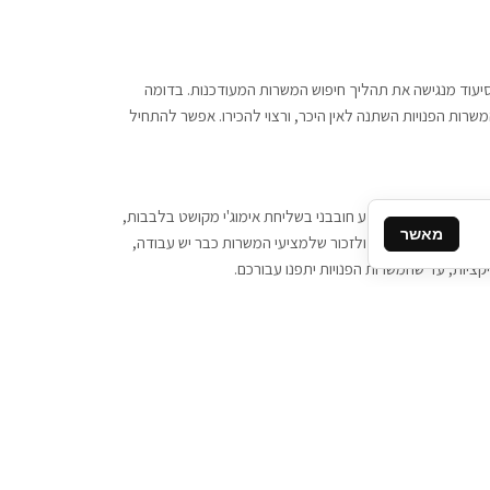
 וסיעוד מנגישה את תהליך חיפוש המשרות המעודכנות. בדומה
משרות הפנויות השתנה לאין היכר, ורצוי להכירו. אפשר להתחיל
, יש צורך ביותר מידע חובבני בשליחת אימוג'י מקושט בלבבות,
מאשר
ן המסרים המידיים, ולזכור שלמציעי המשרות כבר יש עבודה,
ציות, עד שהמשרות הפנויות יתפנו עבורכם.
קשר
תקשרו אלינו: 077-2370000
תבו לנו: sales@tigbur.co.il
נהלת תגבור