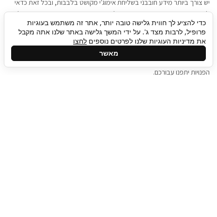
יש צורך ביותר מידע חובבני בשליחת אימוג'י מקושט בלבבות, ובכל זאת כדאי
להגיע בגישה שתמשוך את תשומת הלב וגם כאן תיגבור כח אדם וסיעוד תוכל
כדי להציע לך חווית גלישה טובה יותר, אתר זה משתמש בעוגיות
להועיל. כדאי להתאזר בסבלנות בתהליך חיפוש משרות בעידן המסרים
פרופיל, לרבות מצד ג'. על ידי המשך גלישה באתר שלנו אתה מקבל
המידיים, ולזכור שלמציעי המשרות כבר יש עבודה, והם לא תמיד מתפנים אל
את מדיניות העוגיות שלנו לפרטים נוספים
לחצו
גלילה
קורות החיים שלכם באותו רגע בו התחלתם בתהליך חיפוש המשרות. כדאי
מאשר
לפתח קצת סבלנות, אולי תפתחו בינתיים כמה אפליקציות, עד שהמשרות
לראש
הפנויות יתפנו עבורכם.
העמוד
תיגבור כח אדם
תיגבור חברה ארצית לשירותי כח אדם וסיעוד. חברה
בפריסה ארצית , שירותי מיקור חוץ ואאוטסורסינג
לעסקים