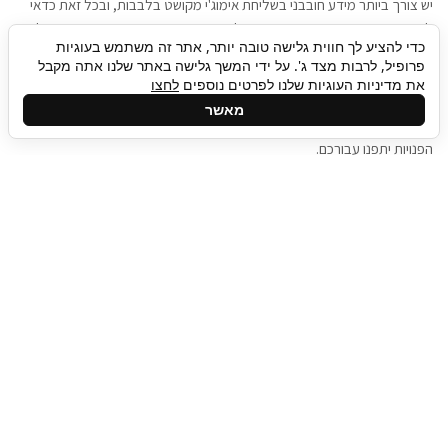
יש צורך ביותר מידע חובבני בשליחת אימוג'י מקושט בלבבות, ובכל זאת כדאי
להגיע בגישה שתמשוך את תשומת הלב וגם כאן תיגבור כח אדם וסיעוד תוכל
כדי להציע לך חווית גלישה טובה יותר, אתר זה משתמש בעוגיות
להועיל. כדאי להתאזר בסבלנות בתהליך חיפוש משרות בעידן המסרים
פרופיל, לרבות מצד ג'. על ידי המשך גלישה באתר שלנו אתה מקבל
המידיים, ולזכור שלמציעי המשרות כבר יש עבודה, והם לא תמיד מתפנים אל
את מדיניות העוגיות שלנו לפרטים נוספים
לחצו
גלילה
קורות החיים שלכם באותו רגע בו התחלתם בתהליך חיפוש המשרות. כדאי
מאשר
לפתח קצת סבלנות, אולי תפתחו בינתיים כמה אפליקציות, עד שהמשרות
לראש
הפנויות יתפנו עבורכם.
העמוד
תיגבור כח אדם
תיגבור חברה ארצית לשירותי כח אדם וסיעוד. חברה
בפריסה ארצית , שירותי מיקור חוץ ואאוטסורסינג
לעסקים