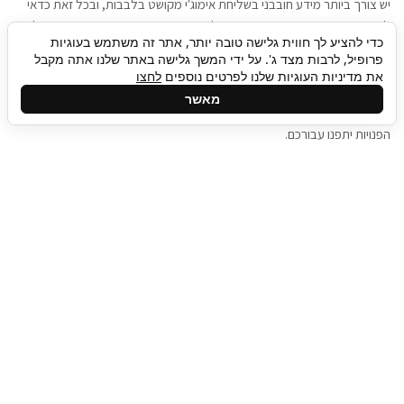
יש צורך ביותר מידע חובבני בשליחת אימוג'י מקושט בלבבות, ובכל זאת כדאי
להגיע בגישה שתמשוך את תשומת הלב וגם כאן תיגבור כח אדם וסיעוד תוכל
כדי להציע לך חווית גלישה טובה יותר, אתר זה משתמש בעוגיות
להועיל. כדאי להתאזר בסבלנות בתהליך חיפוש משרות בעידן המסרים
פרופיל, לרבות מצד ג'. על ידי המשך גלישה באתר שלנו אתה מקבל
המידיים, ולזכור שלמציעי המשרות כבר יש עבודה, והם לא תמיד מתפנים אל
את מדיניות העוגיות שלנו לפרטים נוספים
לחצו
גלילה
קורות החיים שלכם באותו רגע בו התחלתם בתהליך חיפוש המשרות. כדאי
מאשר
לפתח קצת סבלנות, אולי תפתחו בינתיים כמה אפליקציות, עד שהמשרות
לראש
הפנויות יתפנו עבורכם.
העמוד
תיגבור כח אדם
תיגבור חברה ארצית לשירותי כח אדם וסיעוד. חברה
בפריסה ארצית , שירותי מיקור חוץ ואאוטסורסינג
לעסקים