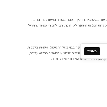
 וסיעוד מנגישה את תהליך חיפוש המשרות המעודכנות. בדומה
משרות הפנויות השתנה לאין היכר, ורצוי להכירו. אפשר להתחיל
, יש צורך ביותר מידע חובבני בשליחת אימוג'י מקושט בלבבות,
מאשר
ן המסרים המידיים, ולזכור שלמציעי המשרות כבר יש עבודה,
ציות, עד שהמשרות הפנויות יתפנו עבורכם.
קשר
תקשרו אלינו: 077-2370000
תבו לנו: sales@tigbur.co.il
נהלת תגבור