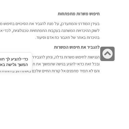
חיפוש משרות מתפתחות
בעידן המודרני והמתעדכן, על מנת להגביר את הסיכויים בחיפוש מש
לשוק ההיכרויות המשתנה בעקבות התפתחויות טכנולוגיות, לכדי אתר
בהיכרות באתר של תיגבור כח אדם וסיעוד.
להגביר את חיפוש המשרות
גלילה
הנגישות לחיפוש משרות גדלה, וניתן להגבירה דרך חברות השמה כתי
כדי להציע לך חוו
לראש
ובכל זאת כדאי להגיע בגישה שתמשוך את תשומת הלב וגם כאן תיג
המשך גלישה באתר
העמוד
והם לא תמיד מתפנים אל קורות החיים שלכם באותו רגע בו התחלת
תיגבור כח אדם
חיפוש עבודה
תיגבור חברה ארצית לשירותי כח אדם
לוח דרושים
וסיעוד. חברה בפריסה ארצית , שירותי
הכנה לראיון עבודה
מיקור חוץ ואאוטסורסינג לעסקים
סניפים