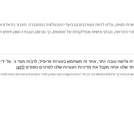
רות פנויות, עלינו להיות מעודכנים גם ביעדי הטכנולוגיה המתגברת. תיגבור כח אדם
י היכרויות, מבחני אישיות ואפליקציות של מפגשים, כך גם שוק העבודה ושוק חיפוש ה
גבור כח אדם וסיעוד. על מנת להגיע אל הדייט המקצועי הגדול, הלא הוא ראיון עבודה
ית גלישה טובה יותר, אתר זה משתמש בעוגיות פרופיל, לרבות מצד ג'. על ידי
בור כח אדם וסיעוד תוכל להועיל. כדאי להתאזר בסבלנות בתהליך חיפוש משרות בעיד
 שלנו אתה מקבל את מדיניות העוגיות שלנו לפרטים נוספים
לחצו
ם בתהליך חיפוש המשרות. כדאי לפתח קצת סבלנות, אולי תפתחו בינתיים כמה אפליק
גיוס עובדים
צור 
מיקור חוץ
ה
גיוס באמצעות אאוטסורסינג
כ
חיפוש וגיוס עובדים
ה