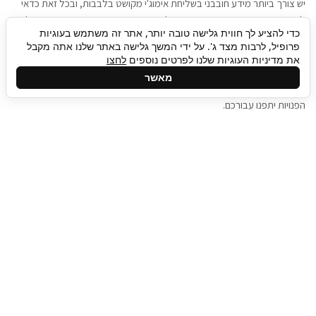
יש צורך ביותר מידע חובבני בשליחת אימוג'י מקושט בלבבות, ובכל זאת כדאי
להגיע בגישה שתמשוך את תשומת הלב וגם כאן תיגבור כח אדם וסיעוד תוכל
כדי להציע לך חווית גלישה טובה יותר, אתר זה משתמש בעוגיות
להועיל. כדאי להתאזר בסבלנות בתהליך חיפוש משרות בעידן המסרים
פרופיל, לרבות מצד ג'. על ידי המשך גלישה באתר שלנו אתה מקבל
המידיים, ולזכור שלמציעי המשרות כבר יש עבודה, והם לא תמיד מתפנים אל
את מדיניות העוגיות שלנו לפרטים נוספים
לחצו
גלילה
קורות החיים שלכם באותו רגע בו התחלתם בתהליך חיפוש המשרות. כדאי
מאשר
לפתח קצת סבלנות, אולי תפתחו בינתיים כמה אפליקציות, עד שהמשרות
לראש
הפנויות יתפנו עבורכם.
העמוד
תיגבור כח אדם
תיגבור חברה ארצית לשירותי כח אדם וסיעוד. חברה
בפריסה ארצית , שירותי מיקור חוץ ואאוטסורסינג
לעסקים