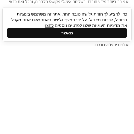
יש צורך ביותר מידע חובבני בשליחת אימוג'י מקושט בלבבות, ובכל זאת כדאי
להגיע בגישה שתמשוך את תשומת הלב וגם כאן תיגבור כח אדם וסיעוד תוכל
כדי להציע לך חווית גלישה טובה יותר, אתר זה משתמש בעוגיות
להועיל. כדאי להתאזר בסבלנות בתהליך חיפוש משרות בעידן המסרים
פרופיל, לרבות מצד ג'. על ידי המשך גלישה באתר שלנו אתה מקבל
המידיים, ולזכור שלמציעי המשרות כבר יש עבודה, והם לא תמיד מתפנים אל
את מדיניות העוגיות שלנו לפרטים נוספים
לחצו
גלילה
קורות החיים שלכם באותו רגע בו התחלתם בתהליך חיפוש המשרות. כדאי
מאשר
לפתח קצת סבלנות, אולי תפתחו בינתיים כמה אפליקציות, עד שהמשרות
לראש
הפנויות יתפנו עבורכם.
העמוד
תיגבור כח אדם
תיגבור חברה ארצית לשירותי כח אדם וסיעוד. חברה
בפריסה ארצית , שירותי מיקור חוץ ואאוטסורסינג
לעסקים