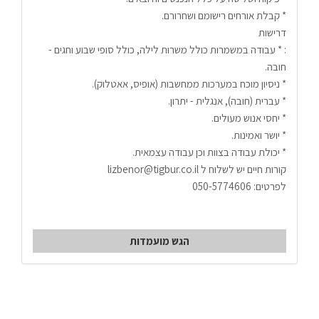
* קבלת אורחים רישומם ושחרורם.
דרישות
: * עבודה במשמרות כולל משרות לילה, כולל סופי שבוע וחגים - 
חובה.
* ניסיון מוכח במערכות ממחשבות (אופיס, אאטלוק).
* עברית (חובה), אנגלית - יתרון.
* יחסי אנוש מעולים.
* יושר ואמינות.
* יכולת עבודה בצוות וכן עבודה עצמאית.
קורות חיים יש לשלוח ל lizbenor@tigbur.co.il 
לפרטים: 050-5774606
הגש מועמדות