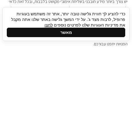
יש צורך ביותר מידע חובבני בשליחת אימוג'י מקושט בלבבות, ובכל זאת כדאי
להגיע בגישה שתמשוך את תשומת הלב וגם כאן תיגבור כח אדם וסיעוד תוכל
כדי להציע לך חווית גלישה טובה יותר, אתר זה משתמש בעוגיות
להועיל. כדאי להתאזר בסבלנות בתהליך חיפוש משרות בעידן המסרים
פרופיל, לרבות מצד ג'. על ידי המשך גלישה באתר שלנו אתה מקבל
המידיים, ולזכור שלמציעי המשרות כבר יש עבודה, והם לא תמיד מתפנים אל
את מדיניות העוגיות שלנו לפרטים נוספים
לחצו
גלילה
קורות החיים שלכם באותו רגע בו התחלתם בתהליך חיפוש המשרות. כדאי
מאשר
לפתח קצת סבלנות, אולי תפתחו בינתיים כמה אפליקציות, עד שהמשרות
לראש
הפנויות יתפנו עבורכם.
העמוד
תיגבור כח אדם
תיגבור חברה ארצית לשירותי כח אדם וסיעוד. חברה
בפריסה ארצית , שירותי מיקור חוץ ואאוטסורסינג
לעסקים