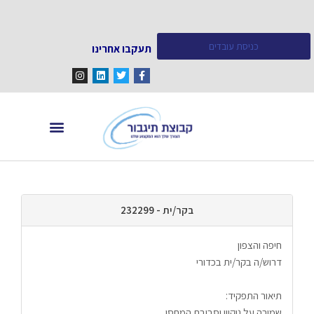
כניסת עובדים
תעקבו אחרינו
מחפש עובדים
מידע ומאמרים
בקר/ית - 232299
חיפה והצפון
דרוש/ה בקר/ית בכדורי
תיאור התפקיד:
שמירה על ניקיון וסביבת המחסן