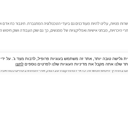
רות פנויות, עלינו להיות מעודכנים גם ביעדי הטכנולוגיה המתגברת. תיגבור כח אדם
י היכרויות, מבחני אישיות ואפליקציות של מפגשים, כך גם שוק העבודה ושוק חיפוש ה
גבור כח אדם וסיעוד. על מנת להגיע אל הדייט המקצועי הגדול, הלא הוא ראיון עבודה
ית גלישה טובה יותר, אתר זה משתמש בעוגיות פרופיל, לרבות מצד ג'. על ידי
בור כח אדם וסיעוד תוכל להועיל. כדאי להתאזר בסבלנות בתהליך חיפוש משרות בעיד
 שלנו אתה מקבל את מדיניות העוגיות שלנו לפרטים נוספים
לחצו
ם בתהליך חיפוש המשרות. כדאי לפתח קצת סבלנות, אולי תפתחו בינתיים כמה אפליק
גיוס עובדים
צור 
מיקור חוץ
ה
גיוס באמצעות אאוטסורסינג
כ
חיפוש וגיוס עובדים
ה