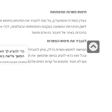
חיפוש משרות מתפתחות
בעידן המודרני והמתעדכן, על מנת להגביר את הסיכויים בחיפוש מש
לשוק ההיכרויות המשתנה בעקבות התפתחויות טכנולוגיות, לכדי אתר
בהיכרות באתר של תיגבור כח אדם וסיעוד.
להגביר את חיפוש המשרות
גלילה
הנגישות לחיפוש משרות גדלה, וניתן להגבירה דרך חברות השמה כתי
כדי להציע לך חוו
לראש
ובכל זאת כדאי להגיע בגישה שתמשוך את תשומת הלב וגם כאן תיג
המשך גלישה באתר
העמוד
והם לא תמיד מתפנים אל קורות החיים שלכם באותו רגע בו התחלת
תיגבור כח אדם
חיפוש עבודה
תיגבור חברה ארצית לשירותי כח אדם
לוח דרושים
וסיעוד. חברה בפריסה ארצית , שירותי
הכנה לראיון עבודה
מיקור חוץ ואאוטסורסינג לעסקים
סניפים