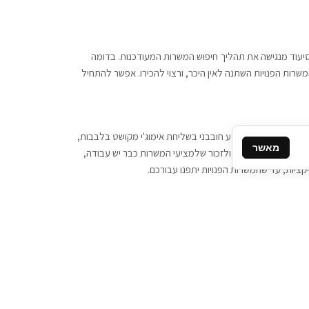
 וסיעוד מנגישה את תהליך חיפוש המשרות המעודכנות. בדומה
משרות הפנויות השתנה לאין היכר, ורצוי להכירו. אפשר להתחיל
, יש צורך ביותר מידע חובבני בשליחת אימוג'י מקושט בלבבות,
מאשר
ן המסרים המידיים, ולזכור שלמציעי המשרות כבר יש עבודה,
ציות, עד שהמשרות הפנויות יתפנו עבורכם.
קשר
תקשרו אלינו: 077-2370000
תבו לנו: sales@tigbur.co.il
נהלת תגבור