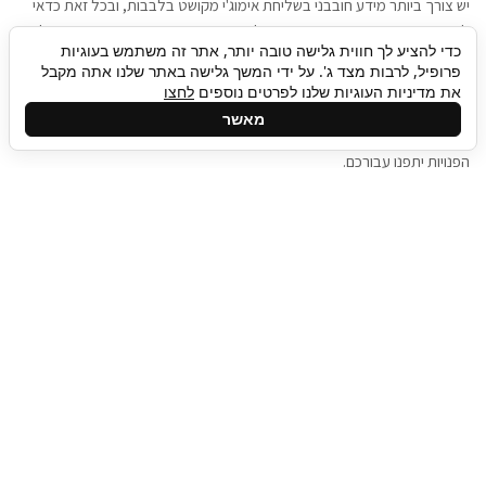
יש צורך ביותר מידע חובבני בשליחת אימוג'י מקושט בלבבות, ובכל זאת כדאי
להגיע בגישה שתמשוך את תשומת הלב וגם כאן תיגבור כח אדם וסיעוד תוכל
כדי להציע לך חווית גלישה טובה יותר, אתר זה משתמש בעוגיות
להועיל. כדאי להתאזר בסבלנות בתהליך חיפוש משרות בעידן המסרים
פרופיל, לרבות מצד ג'. על ידי המשך גלישה באתר שלנו אתה מקבל
המידיים, ולזכור שלמציעי המשרות כבר יש עבודה, והם לא תמיד מתפנים אל
את מדיניות העוגיות שלנו לפרטים נוספים
לחצו
גלילה
קורות החיים שלכם באותו רגע בו התחלתם בתהליך חיפוש המשרות. כדאי
מאשר
לפתח קצת סבלנות, אולי תפתחו בינתיים כמה אפליקציות, עד שהמשרות
לראש
הפנויות יתפנו עבורכם.
העמוד
תיגבור כח אדם
תיגבור חברה ארצית לשירותי כח אדם וסיעוד. חברה
בפריסה ארצית , שירותי מיקור חוץ ואאוטסורסינג
לעסקים