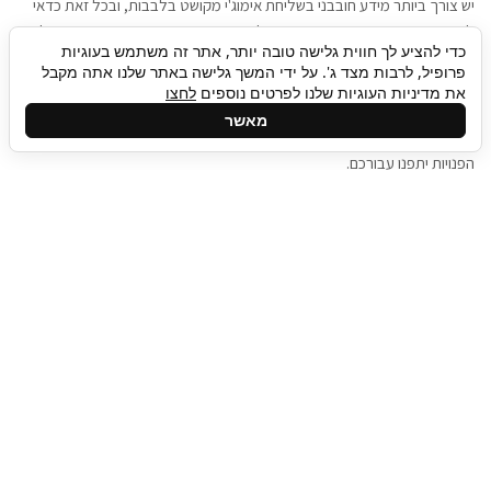
יש צורך ביותר מידע חובבני בשליחת אימוג'י מקושט בלבבות, ובכל זאת כדאי
להגיע בגישה שתמשוך את תשומת הלב וגם כאן תיגבור כח אדם וסיעוד תוכל
כדי להציע לך חווית גלישה טובה יותר, אתר זה משתמש בעוגיות
להועיל. כדאי להתאזר בסבלנות בתהליך חיפוש משרות בעידן המסרים
פרופיל, לרבות מצד ג'. על ידי המשך גלישה באתר שלנו אתה מקבל
המידיים, ולזכור שלמציעי המשרות כבר יש עבודה, והם לא תמיד מתפנים אל
את מדיניות העוגיות שלנו לפרטים נוספים
לחצו
גלילה
קורות החיים שלכם באותו רגע בו התחלתם בתהליך חיפוש המשרות. כדאי
מאשר
לפתח קצת סבלנות, אולי תפתחו בינתיים כמה אפליקציות, עד שהמשרות
לראש
הפנויות יתפנו עבורכם.
העמוד
תיגבור כח אדם
תיגבור חברה ארצית לשירותי כח אדם וסיעוד. חברה
בפריסה ארצית , שירותי מיקור חוץ ואאוטסורסינג
לעסקים