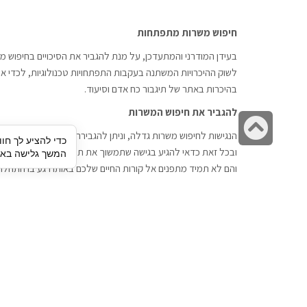
חיפוש משרות מתפתחות
בעידן המודרני והמתעדכן, על מנת להגביר את הסיכויים בחיפוש מש
לשוק ההיכרויות המשתנה בעקבות התפתחויות טכנולוגיות, לכדי אתר
בהיכרות באתר של תיגבור כח אדם וסיעוד.
להגביר את חיפוש המשרות
גלילה
הנגישות לחיפוש משרות גדלה, וניתן להגבירה דרך חברות השמה כתי
כדי להציע לך חוו
לראש
ובכל זאת כדאי להגיע בגישה שתמשוך את תשומת הלב וגם כאן תיג
המשך גלישה באתר
העמוד
והם לא תמיד מתפנים אל קורות החיים שלכם באותו רגע בו התחלת
תיגבור כח אדם
חיפוש עבודה
תיגבור חברה ארצית לשירותי כח אדם
לוח דרושים
וסיעוד. חברה בפריסה ארצית , שירותי
הכנה לראיון עבודה
מיקור חוץ ואאוטסורסינג לעסקים
סניפים