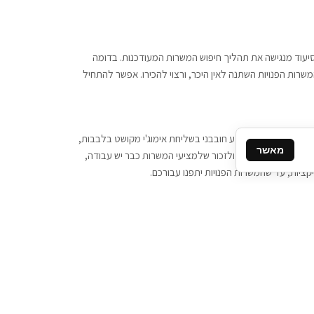
 וסיעוד מנגישה את תהליך חיפוש המשרות המעודכנות. בדומה
משרות הפנויות השתנה לאין היכר, ורצוי להכירו. אפשר להתחיל
, יש צורך ביותר מידע חובבני בשליחת אימוג'י מקושט בלבבות,
מאשר
ן המסרים המידיים, ולזכור שלמציעי המשרות כבר יש עבודה,
ציות, עד שהמשרות הפנויות יתפנו עבורכם.
קשר
תקשרו אלינו: 077-2370000
תבו לנו: sales@tigbur.co.il
נהלת תגבור