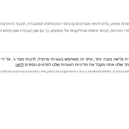
רות פנויות, עלינו להיות מעודכנים גם ביעדי הטכנולוגיה המתגברת. תיגבור כח אדם
י היכרויות, מבחני אישיות ואפליקציות של מפגשים, כך גם שוק העבודה ושוק חיפוש ה
גבור כח אדם וסיעוד. על מנת להגיע אל הדייט המקצועי הגדול, הלא הוא ראיון עבודה
ית גלישה טובה יותר, אתר זה משתמש בעוגיות פרופיל, לרבות מצד ג'. על ידי
בור כח אדם וסיעוד תוכל להועיל. כדאי להתאזר בסבלנות בתהליך חיפוש משרות בעיד
 שלנו אתה מקבל את מדיניות העוגיות שלנו לפרטים נוספים
לחצו
ם בתהליך חיפוש המשרות. כדאי לפתח קצת סבלנות, אולי תפתחו בינתיים כמה אפליק
גיוס עובדים
צור 
מיקור חוץ
ה
גיוס באמצעות אאוטסורסינג
כ
חיפוש וגיוס עובדים
ה